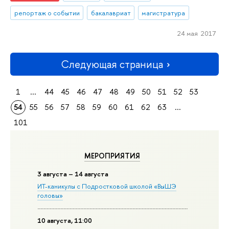
репортаж о событии
бакалавриат
магистратура
24 мая 2017
Следующая страница
1
...
44
45
46
47
48
49
50
51
52
53
54
55
56
57
58
59
60
61
62
63
...
101
МЕРОПРИЯТИЯ
3 августа – 14 августа
ИТ-каникулы с Подростковой школой «ВыШЭ
головы»
10 августа, 11:00