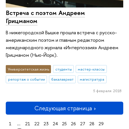
Встреча с поэтом Андреем
Грицманом
В нижегородской Вышке прошла встреча с русско-
американским поэтом и главным редактором
международного журнала «Интерпоэзия» Андреем
Грицманом (Нью-Йорк).
Университетская жизнь
студенты
мастер-классы
репортаж о событии
бакалавриат
магистратура
5 февраля 2018
Следующая страница
1
...
21
22
23
24
25
26
27
28
29