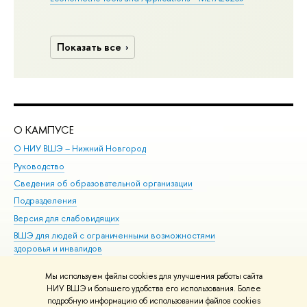
Показать все
О КАМПУСЕ
ОБ
О НИУ ВШЭ – Нижний Новгород
Бак
Руководство
Маг
Сведения об образовательной организации
Вт
Подразделения
Вы
Версия для слабовидящих
Ку
ВШЭ для людей с ограниченными возможностями
Пр
здоровья и инвалидов
Рег
Единая платежная страница
Яз
Мы используем файлы cookies для улучшения работы сайта
Вы
НИУ ВШЭ и большего удобства его использования. Более
подробную информацию об использовании файлов cookies
Обр