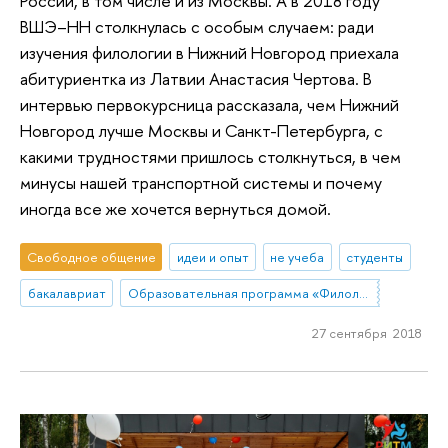
России, в том числе и из Москвы. А в 2018 году
ВШЭ–НН столкнулась с особым случаем: ради
изучения филологии в Нижний Новгород приехала
абитуриентка из Латвии Анастасия Чертова. В
интервью первокурсница рассказала, чем Нижний
Новгород лучше Москвы и Санкт-Петербурга, с
какими трудностями пришлось столкнуться, в чем
минусы нашей транспортной системы и почему
иногда все же хочется вернуться домой.
Свободное общение
идеи и опыт
не учеба
студенты
бакалавриат
Образовательная программа «Филология»
27 сентября 2018