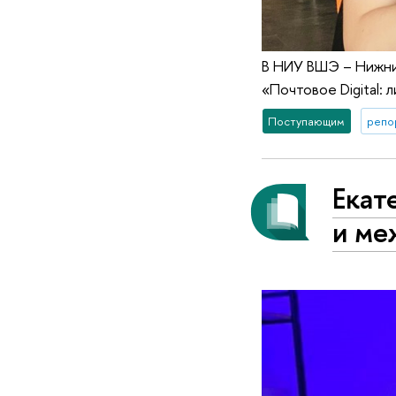
В НИУ ВШЭ – Нижни
«Почтовое Digital: 
Поступающим
репо
Екат
и ме