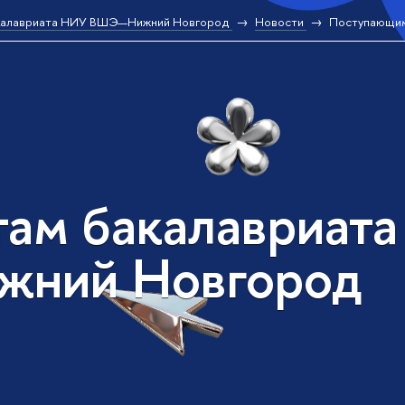
калавриата НИУ ВШЭ—Нижний Новгород
Новости
Поступающи
там бакалавриат
жний Новгород