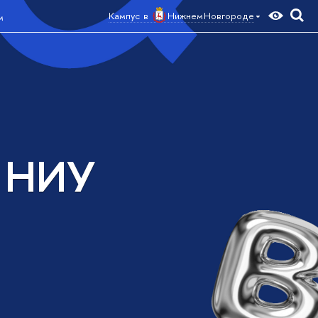
Кампус в
Нижнем Новгороде
м
а НИУ