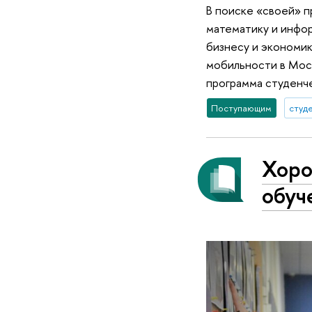
В поиске «своей» п
математику и инфор
бизнесу и экономик
мобильности в Моск
программа студенче
Поступающим
студ
Хоро
обуч