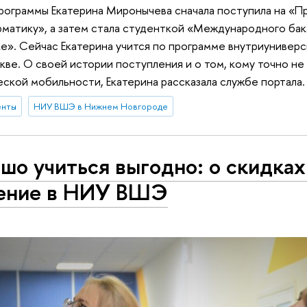
рограммы Екатерина Миронычева сначала поступила на «П
матику», а затем стала студенткой «Международного бак
е». Сейчас Екатерина учится по программе внутриунивер
ве. О своей истории поступления и о том, кому точно н
ской мобильности, Екатерина рассказала службе портала
енты
НИУ ВШЭ в Нижнем Новгороде
шо учиться выгодно: о скидках
ение в НИУ ВШЭ