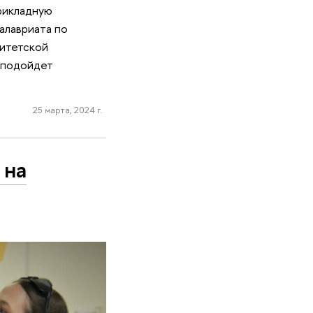
рикладную
алавриата по
ситетской
е подойдет
.
25 марта, 2024 г.
 на