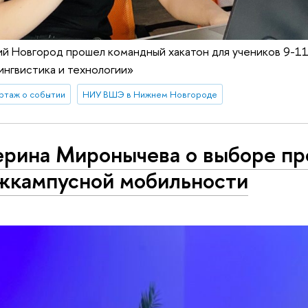
й Новгород прошел командный хакатон для учеников 9-11
лингвистика и технологии»
ртаж о событии
НИУ ВШЭ в Нижнем Новгороде
ерина Миронычева о выборе п
жкампусной мобильности