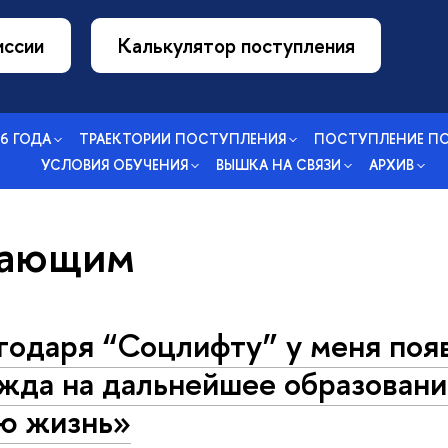
иссии
Калькулятор поступления
26 ГОДА
ТРАЕКТОРИИ ПОСТУПЛЕНИЯ
ПОСТУПЛЕНИЕ П
УСЛОВИЯ ОБУЧЕНИЯ
ВЫШКА НА СВЯЗИ
АРХИВ
пающим
годаря “Соцлифту” у меня поя
жда на дальнейшее образовани
ю жизнь»