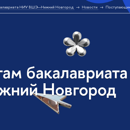
калавриата НИУ ВШЭ—Нижний Новгород
Новости
Поступающи
там бакалавриат
жний Новгород