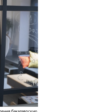
ления бакалаврскую