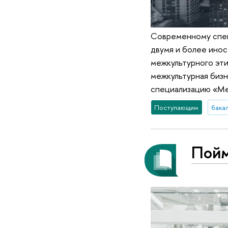
Современному спец
двумя и более инос
межкультурного эти
межкультурная бизн
специализацию «Ме
Поступающим
бака
Пойм