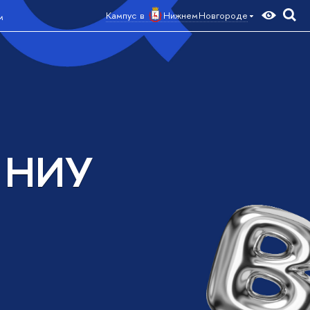
Кампус в
Нижнем Новгороде
м
а НИУ