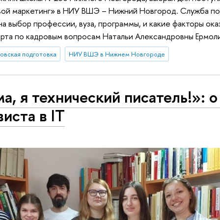
ой маркетинг» в НИУ ВШЭ – Нижний Новгород. Служба пор
 на выбор профессии, вуза, программы, и какие факторы о
ерта по кадровым вопросам Натальи Александровны Ермол
зовская подготовка
НИУ ВШЭ в Нижнем Новгороде
а, я технический писатель!»: о
виста в IT