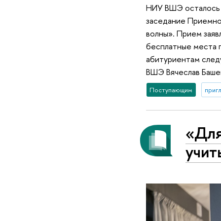
НИУ ВШЭ осталось т
заседание Приемно
волны». Прием заяв
бесплатные места п
абитуриентам след
ВШЭ Вячеслав Баше
Поступающим
приг
«Для
учит