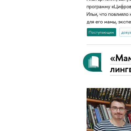
программу «Цифров
Ильи, что повлияло
для его мамы, эксп
Поступающим
дову
«Мам
линг