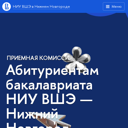
НИУ ВШЭ в Нижнем Новгороде
Меню
ПРИЕМНАЯ КОМИССИЯ
Абитуриентам
бакалавриата
НИУ ВШЭ —
Нижний
Новгород