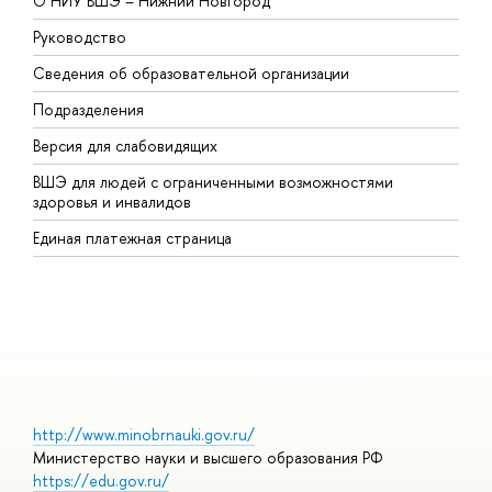
О НИУ ВШЭ – Нижний Новгород
Б
Руководство
М
Сведения об образовательной организации
В
Подразделения
В
Версия для слабовидящих
К
ВШЭ для людей с ограниченными возможностями
П
здоровья и инвалидов
Р
Единая платежная страница
Я
В
О
http://www.minobrnauki.gov.ru/
Министерство науки и высшего образования РФ
https://edu.gov.ru/