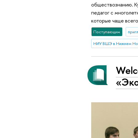
обществознанию. Ку
педагог с многолет
которые чаще всего
Поступающим
приг
НИУ ВШЭ в Нижнем Но
Welc
«Эко