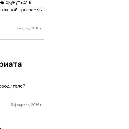
нь окунуться в
ательной программы
3 марта, 2016 г.
риата
оводителей
3 февраля, 2016 г.
»