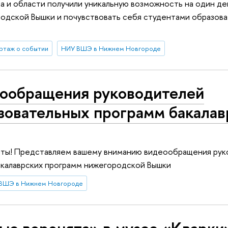
а и области получили уникальную возможность на один де
одской Вышки и почувствовать себя студентами образов
ртаж о событии
НИУ ВШЭ в Нижнем Новгороде
ообращения руководителей
зовательных программ бакалав
ты! Представляем вашему вниманию видеообращения рук
акалаврских программ нижегородской Вышки
ВШЭ в Нижнем Новгороде
ые воронята» в музее «Кварки