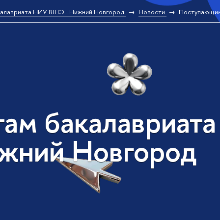
калавриата НИУ ВШЭ—Нижний Новгород
Новости
Поступающи
там бакалавриат
жний Новгород