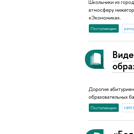
Школьники из город
атмосферу нижегор
«Экономика».
Поступающим
репо
Виде
обра
Дорогие абитуриен
образовательных б
Поступающим
НИУ 
«Бел