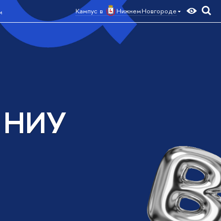
Кампус в
Нижнем Новгороде
м
а НИУ