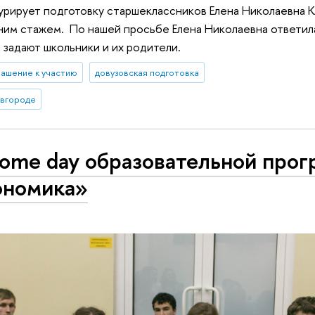
рирует подготовку старшеклассников Елена Николаевна К
ним стажем. По нашей просьбе Елена Николаевна ответила
 задают школьники и их родители.
лашение к участию
довузовская подготовка
вгороде
ome day образовательной про
номика»