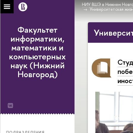
НИУ ВШЭ в Нижнем Новг
Университетская жиз
Факультет
Университ
информатики,
математики и
компьютерных
Студ
наук (Нижний
побе
Новгород)
инос
ПОДРАЗДЕЛЕНИЯ