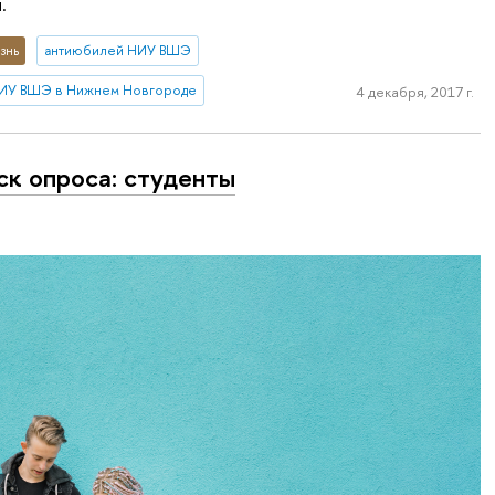
.
знь
антиюбилей НИУ ВШЭ
ИУ ВШЭ в Нижнем Новгороде
4 декабря, 2017 г.
ск опроса: студенты