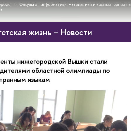
ороде
Факультет информатики, математики и компьютерных на
нь
етская жизнь – Новости
енты нижегородской Вышки стали
дителями областной олимпиады по
транным языкам