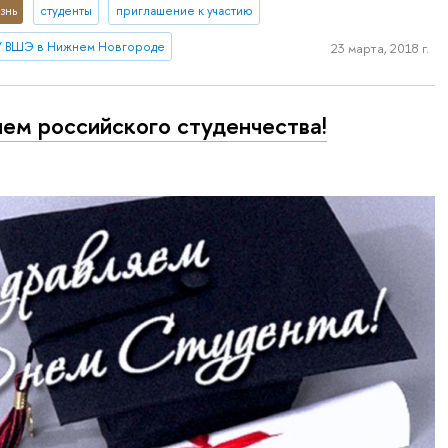
знь
студенты
приглашение к участию
 ВШЭ в Нижнем Новгороде
23 марта, 2018 г.
ем российского студенчества!