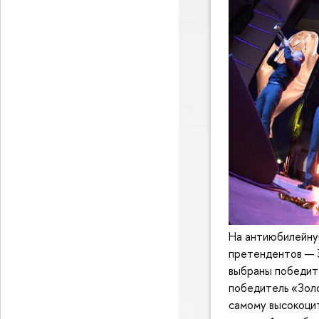
На антиюбилейну
претендентов — 3
выбраны победите
победитель «Зол
самому высокоци