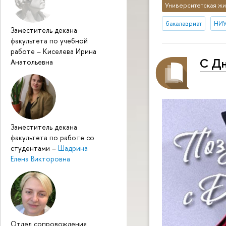
Университетская жи
бакалавриат
НИУ
Заместитель декана
факультета по учебной
работе
–
Киселева Ирина
С Дн
Анатольевна
Заместитель декана
факультета по работе со
студентами
–
Шадрина
Елена Викторовна
Отдел сопровождения