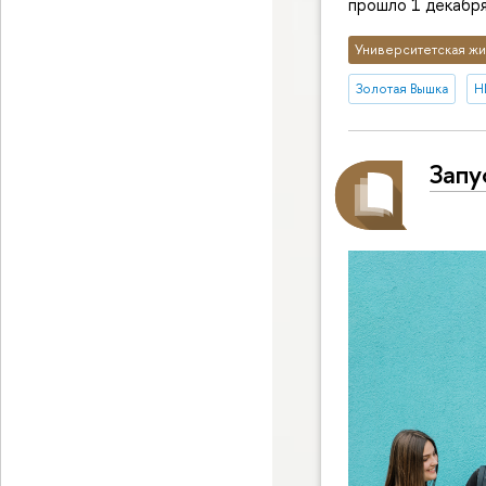
прошло 1 декабря
Университетская жи
Золотая Вышка
Н
Запу