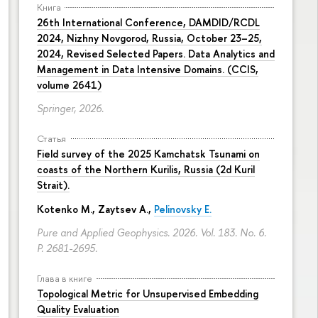
Книга
26th International Conference, DAMDID/RCDL
2024, Nizhny Novgorod, Russia, October 23–25,
2024, Revised Selected Papers. Data Analytics and
Management in Data Intensive Domains. (CCIS,
volume 2641)
Springer, 2026.
Статья
Field survey of the 2025 Kamchatsk Tsunami on
coasts of the Northern Kurilis, Russia (2d Kuril
Strait).
Kotenko M., Zaytsev A.,
Pelinovsky E.
Pure and Applied Geophysics. 2026. Vol. 183. No. 6.
P. 2681-2695.
Глава в книге
Topological Metric for Unsupervised Embedding
Quality Evaluation