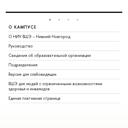
О КАМПУСЕ
О НИУ ВШЭ – Нижний Новгород
Б
Руководство
М
Сведения об образовательной организации
В
Подразделения
В
Версия для слабовидящих
К
ВШЭ для людей с ограниченными возможностями
П
здоровья и инвалидов
Р
Единая платежная страница
Я
В
О