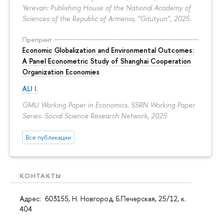
Yerevan: Publishing House of the National Academy of
Sciences of the Republic of Armenia, “Gitutyun”, 2025.
Препринт
Economic Globalization and Environmental Outcomes:
A Panel Econometric Study of Shanghai Cooperation
Organization Economies
ALI I.
GMU Working Paper in Economics. SSRN Working Paper
Series. Social Science Research Network, 2025
Все публикации
КОНТАКТЫ
Адрес: 603155, Н. Новгород, Б.Печерская, 25/12, к.
404