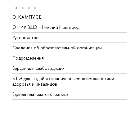
О КАМПУСЕ
ОБР
О НИУ ВШЭ – Нижний Новгород
Бакал
Руководство
Магис
Сведения об образовательной организации
Второ
Подразделения
Высше
Версия для слабовидящих
Курсы
ВШЭ для людей с ограниченными возможностями
Профе
здоровья и инвалидов
Регио
Единая платежная страница
Языко
Выпус
Обрат