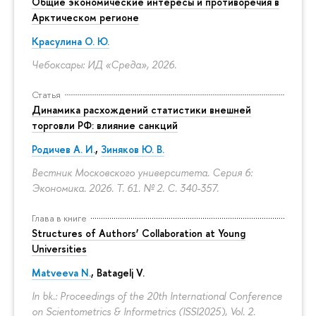
Общие экономические интересы и противоречия в
Арктическом регионе
Красулина О. Ю.
Чебоксары: ИД «Среда», 2026.
Статья
Динамика расхождений статистики внешней
торговли РФ: влияние санкций
Родичев А. И.
,
Зиняков Ю. В.
Вестник Московского университета. Серия 6:
Экономика. 2026. Т. 61. № 2.
С. 340-357.
Глава в книге
Structures of Authors’ Collaboration at Young
Universities
Matveeva N.
,
Batagelj V.
In bk.: Proceedings of the 20th International Conference
on Scientometrics & Informetrics (ISSI2025), Vol. 2.