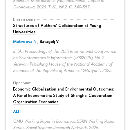
Вестник Московского университета. Серия 6:
Экономика. 2026. Т. 61. № 2.
С. 340-357.
Глава в книге
Structures of Authors’ Collaboration at Young
Universities
Matveeva N.
,
Batagelj V.
In bk.: Proceedings of the 20th International Conference
on Scientometrics & Informetrics (ISSI2025), Vol. 2.
Yerevan: Publishing House of the National Academy of
Sciences of the Republic of Armenia, “Gitutyun”, 2025.
Препринт
Economic Globalization and Environmental Outcomes:
A Panel Econometric Study of Shanghai Cooperation
Organization Economies
ALI I.
GMU Working Paper in Economics. SSRN Working Paper
Series. Social Science Research Network, 2025