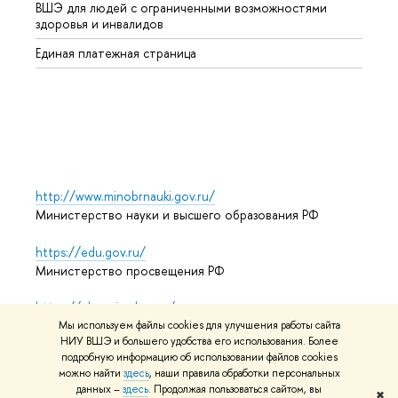
ВШЭ для людей с ограниченными возможностями
Профе
здоровья и инвалидов
Регио
Единая платежная страница
Языко
Выпус
Обрат
http://www.minobrnauki.gov.ru/
Министерство науки и высшего образования РФ
https://edu.gov.ru/
Министерство просвещения РФ
https://elearning.hse.ru/mooc
Массовые открытые онлайн-курсы
Мы используем файлы cookies для улучшения работы сайта
НИУ ВШЭ и большего удобства его использования. Более
подробную информацию об использовании файлов cookies
можно найти
здесь
, наши правила обработки персональных
данных –
здесь
. Продолжая пользоваться сайтом, вы
© НИУ ВШЭ 1993–2026
Адреса и контакты
Условия
✖