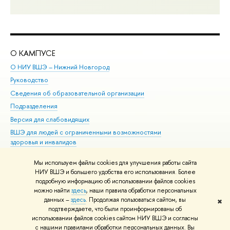
О КАМПУСЕ
ОБ
О НИУ ВШЭ – Нижний Новгород
Бак
Руководство
Маг
Сведения об образовательной организации
Вт
Подразделения
Вы
Версия для слабовидящих
Ку
ВШЭ для людей с ограниченными возможностями
Пр
здоровья и инвалидов
Рег
Единая платежная страница
Яз
Мы используем файлы cookies для улучшения работы сайта
Вы
НИУ ВШЭ и большего удобства его использования. Более
подробную информацию об использовании файлов cookies
Обр
можно найти
здесь
, наши правила обработки персональных
данных –
здесь
. Продолжая пользоваться сайтом, вы
✖
Редактору
подтверждаете, что были проинформированы об
© НИУ ВШЭ 1993–2026
Адреса и контакты
Условия использования
использовании файлов cookies сайтом НИУ ВШЭ и согласны
с нашими правилами обработки персональных данных. Вы
материалов
Политика конфиденциальности
Карта сайта