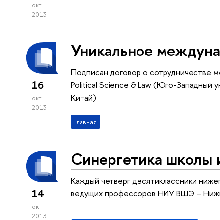
окт
2013
Уникальное междуна
Подписан договор о сотрудничестве ме
16
Political Science & Law (Юго-Западный 
Китай)
окт
2013
Главная
Синергетика школы и
Каждый четверг десятиклассники ниже
14
ведущих профессоров НИУ ВШЭ – Ниж
окт
2013