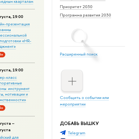
ведным кварталам
Приоритет 2030
Программа развития 2030
густа, 19:00
йн-презентация
раммы
ессиональной
подготовки «HR-
джмент»
Расширенный поиск
йн
густа, 19:00
ер-класс
поративные
оны: инструмент
ы, мотивации и
Сообщить о событии или
мственности»
мероприятии
йн
ДОБАВЬ ВЫШКУ
вгуста –
вгуста
Telegram
ийский для