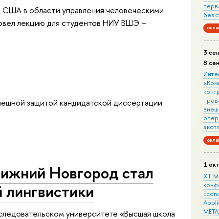
перв
в США в области управления человеческими
без 
овел лекцию для студентов НИУ ВШЭ –
онла
3 се
8 се
Инте
«Ком
конт
пров
спешной защитой кандидатской диссертации
внеш
опера
эксп
онла
1 ок
Нижний Новгород стал
XIII
конф
й лингвистики
Econo
Appli
META
сследовательском университете «Высшая школа