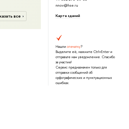
nnov@hse.ru
Карта зданий
казать все
Нашли
опечатку
?
Выделите её, нажмите Ctrl+Enter и
отправьте нам уведомление. Спасибо
за участие!
Сервис предназначен только для
отправки сообщений об
орфографических и пунктуационных
ошибках.