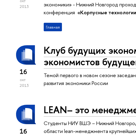
окт
экономики» - Нижний Новгород прохо
2013
конференция
«Корпусные технологии. 
Главная
Клуб будущих эконо
экономистов будуще
16
Темой первого в новом сезоне заседан
окт
развития экономики России
2013
LEAN– это менеджм
Студенты НИУ ВШЭ – Нижний Новгород
16
области lean-менеджмента крупнейших