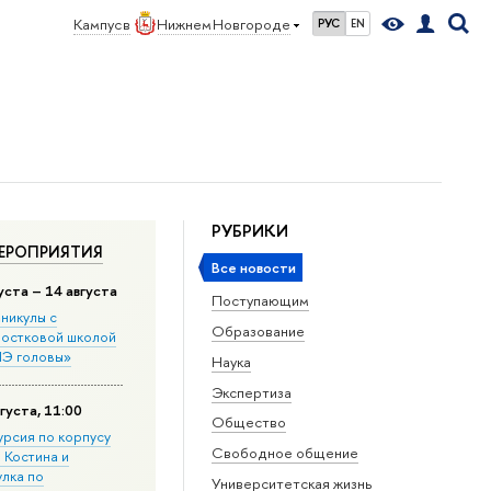
Кампус в
Нижнем Новгороде
РУС
EN
РУБРИКИ
ЕРОПРИЯТИЯ
Все новости
уста – 14 августа
Поступающим
никулы с
Образование
остковой школой
Э головы»
Наука
Экспертиза
густа, 11:00
Общество
урсия по корпусу
Свободное общение
. Костина и
улка по
Университетская жизнь