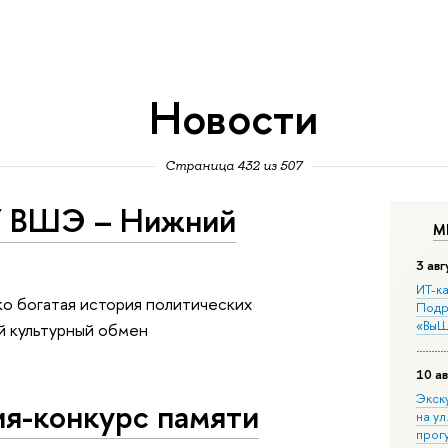
Новости
Страница 432 из 507
У ВШЭ – Нижний
М
3 авг
ИТ-ка
о богатая история политических
Подр
«ВыШ
й культурный обмен
10 ав
Экск
ия-конкурс памяти
на ул
прог