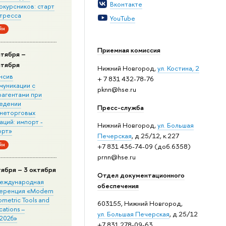
Вконтакте
окурсников: старт
стресса
YouTube
йн
Приемная комиссия
нтября –
нтября
Нижний Новгород,
ул. Костина, 2
нсив
+ 7 831 432-78-76
муникации с
pknn@hse.ru
рагентами при
едении
Пресс-служба
неторговых
ций: импорт -
Нижний Новгород,
ул. Большая
орт»
Печерская
, д.25/12, к.227
йн
+7 831 436-74-09 (доб.6358)
prnn@hse.ru
тября – 3 октября
Отдел документационного
 Международная
обеспечения
еренция «Modern
metric Tools and
603155, Нижний Новгород,
cations –
ул. Большая Печерская
, д.25/12
2026»
+7 831 278-09-63