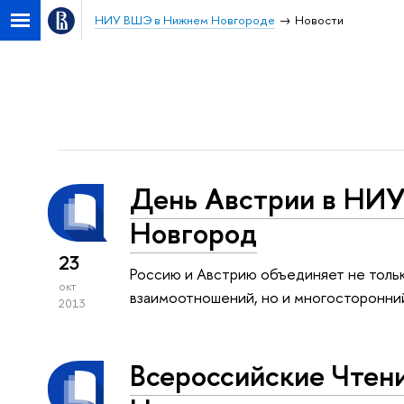
НИУ ВШЭ в Нижнем Новгороде
Новости
День Австрии в НИ
Новгород
23
Россию и Австрию объединяет не тольк
окт
взаимоотношений, но и многосторонни
2013
Всероссийские Чтен