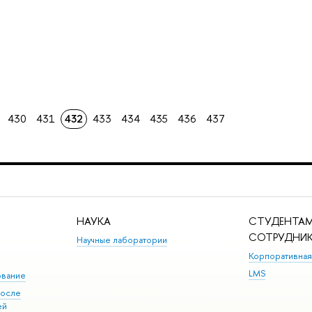
430
431
432
433
434
435
436
437
НАУКА
СТУДЕНТАМ
СОТРУДНИ
Научные лаборатории
Корпоративная
LMS
ование
после
ей