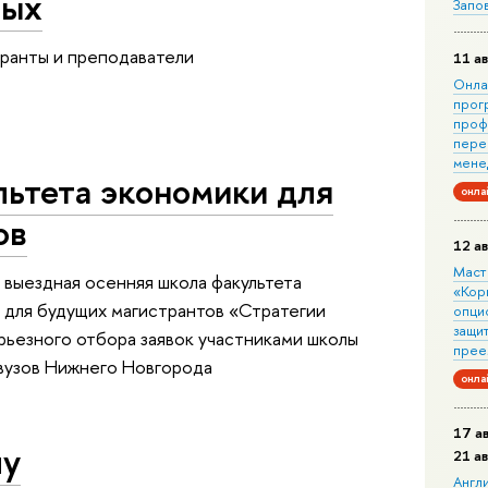
ных
Запо
иранты и преподаватели
11 ав
Онла
прог
проф
пере
мене
льтета экономики для
онла
ов
12 ав
Маст
выездная осенняя школа факультета
«Кор
для будущих магистрантов «Стратегии
опци
защит
рьезного отбора заявок участниками школы
прее
 вузов Нижнего Новгорода
онла
17 а
лу
21 а
Англ