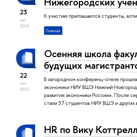
Нижегородских уче
23
К участию приглашаются студенты, асп
окт
2013
Главная
Осенняя школа факу
будущих магистрант
22
В загородном конференц-отеле прошла 
окт
экономики НИУ ВШЭ Нижний Новгород 
2013
развития экономики России». После се
стали 37 студентов НИУ ВШЭ и других
HR по Вику Коттрел