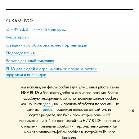
О КАМПУСЕ
ОБ
О НИУ ВШЭ – Нижний Новгород
Бак
Руководство
Маг
Сведения об образовательной организации
Вт
Подразделения
Вы
Версия для слабовидящих
Ку
ВШЭ для людей с ограниченными возможностями
Пр
здоровья и инвалидов
Рег
Единая платежная страница
Яз
Мы используем файлы cookies для улучшения работы сайта
Вы
НИУ ВШЭ и большего удобства его использования. Более
подробную информацию об использовании файлов cookies
Обр
можно найти
здесь
, наши правила обработки персональных
данных –
здесь
. Продолжая пользоваться сайтом, вы
✖
Редактору
подтверждаете, что были проинформированы об
© НИУ ВШЭ 1993–2026
Адреса и контакты
Условия использования
использовании файлов cookies сайтом НИУ ВШЭ и согласны
с нашими правилами обработки персональных данных. Вы
материалов
Политика конфиденциальности
Карта сайта
можете отключить файлы cookies в настройках Вашего
Шрифты HSE Sans и HSE Slab разработаны в
Школе дизайна НИУ ВШЭ
браузера.