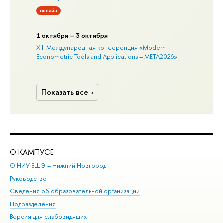
онлайн
1 октября – 3 октября
XIII Международная конференция «Modern
Econometric Tools and Applications – META2026»
Показать все
О КАМПУСЕ
ОБ
О НИУ ВШЭ – Нижний Новгород
Бак
Руководство
Маг
Сведения об образовательной организации
Вт
Подразделения
Вы
Версия для слабовидящих
Ку