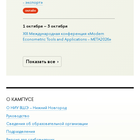
- экспорт»
онлайн
1 октября – 3 октября
XIII Международная конференция «Modern
Econometric Tools and Applications – META2026»
Показать все
О КАМПУСЕ
ОБ
О НИУ ВШЭ – Нижний Новгород
Бак
Руководство
Маг
Сведения об образовательной организации
Вт
Подразделения
Вы
Версия для слабовидящих
Ку