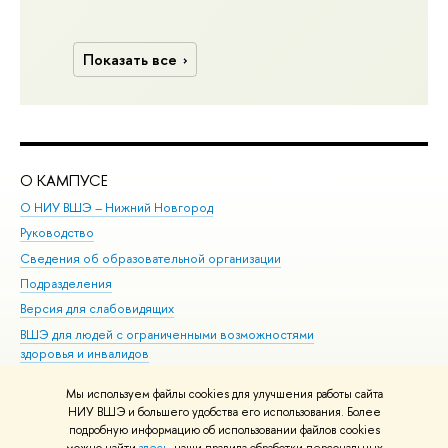
Показать все
О КАМПУСЕ
ОБ
О НИУ ВШЭ – Нижний Новгород
Бак
Руководство
Маг
Сведения об образовательной организации
Вт
Подразделения
Вы
Версия для слабовидящих
Ку
ВШЭ для людей с ограниченными возможностями
Пр
здоровья и инвалидов
Рег
Единая платежная страница
Яз
Мы используем файлы cookies для улучшения работы сайта
Вы
НИУ ВШЭ и большего удобства его использования. Более
подробную информацию об использовании файлов cookies
Обр