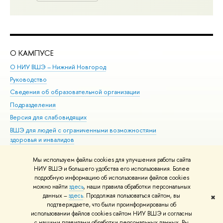
О КАМПУСЕ
ОБ
О НИУ ВШЭ – Нижний Новгород
Бак
Руководство
Маг
Сведения об образовательной организации
Вт
Подразделения
Вы
Версия для слабовидящих
Ку
ВШЭ для людей с ограниченными возможностями
Пр
здоровья и инвалидов
Рег
Единая платежная страница
Яз
Мы используем файлы cookies для улучшения работы сайта
Вы
НИУ ВШЭ и большего удобства его использования. Более
подробную информацию об использовании файлов cookies
Обр
можно найти
здесь
, наши правила обработки персональных
данных –
здесь
. Продолжая пользоваться сайтом, вы
✖
Редактору
подтверждаете, что были проинформированы об
© НИУ ВШЭ 1993–2026
Адреса и контакты
Условия использования
использовании файлов cookies сайтом НИУ ВШЭ и согласны
с нашими правилами обработки персональных данных. Вы
материалов
Политика конфиденциальности
Карта сайта