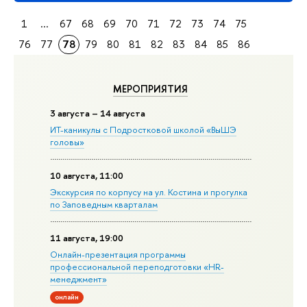
1
...
67
68
69
70
71
72
73
74
75
76
77
78
79
80
81
82
83
84
85
86
МЕРОПРИЯТИЯ
3 августа – 14 августа
ИТ-каникулы с Подростковой школой «ВыШЭ
головы»
10 августа, 11:00
Экскурсия по корпусу на ул. Костина и прогулка
по Заповедным кварталам
11 августа, 19:00
Онлайн-презентация программы
профессиональной переподготовки «HR-
менеджмент»
онлайн