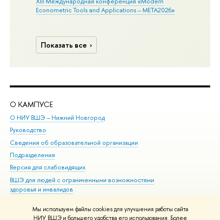
XIII Международная конференция «Modern
Econometric Tools and Applications – META2026»
Показать все
О КАМПУСЕ
ОБ
О НИУ ВШЭ – Нижний Новгород
Бак
Руководство
Маг
Сведения об образовательной организации
Вт
Подразделения
Вы
Версия для слабовидящих
Ку
ВШЭ для людей с ограниченными возможностями
Пр
здоровья и инвалидов
Рег
Единая платежная страница
Яз
Мы используем файлы cookies для улучшения работы сайта
Вы
НИУ ВШЭ и большего удобства его использования. Более