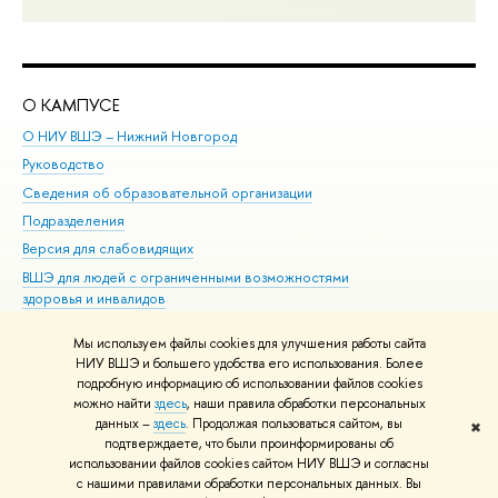
О КАМПУСЕ
ОБ
О НИУ ВШЭ – Нижний Новгород
Бак
Руководство
Маг
Сведения об образовательной организации
Вт
Подразделения
Вы
Версия для слабовидящих
Ку
ВШЭ для людей с ограниченными возможностями
Пр
здоровья и инвалидов
Рег
Единая платежная страница
Яз
Мы используем файлы cookies для улучшения работы сайта
Вы
НИУ ВШЭ и большего удобства его использования. Более
подробную информацию об использовании файлов cookies
Обр
можно найти
здесь
, наши правила обработки персональных
данных –
здесь
. Продолжая пользоваться сайтом, вы
✖
Редактору
подтверждаете, что были проинформированы об
© НИУ ВШЭ 1993–2026
Адреса и контакты
Условия использования
использовании файлов cookies сайтом НИУ ВШЭ и согласны
с нашими правилами обработки персональных данных. Вы
материалов
Политика конфиденциальности
Карта сайта