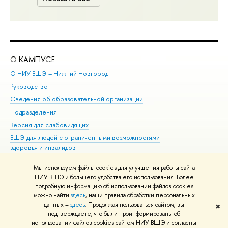
О КАМПУСЕ
ОБ
О НИУ ВШЭ – Нижний Новгород
Бак
Руководство
Маг
Сведения об образовательной организации
Вт
Подразделения
Вы
Версия для слабовидящих
Ку
ВШЭ для людей с ограниченными возможностями
Пр
здоровья и инвалидов
Рег
Единая платежная страница
Яз
Мы используем файлы cookies для улучшения работы сайта
Вы
НИУ ВШЭ и большего удобства его использования. Более
подробную информацию об использовании файлов cookies
Обр
можно найти
здесь
, наши правила обработки персональных
данных –
здесь
. Продолжая пользоваться сайтом, вы
✖
Редактору
подтверждаете, что были проинформированы об
© НИУ ВШЭ 1993–2026
Адреса и контакты
Условия использования
использовании файлов cookies сайтом НИУ ВШЭ и согласны