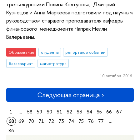
третьекурсники Полина Колтунова, Дмитрий
Кузнецов и Анна Маркеева подготовили под научным
руководством старшего преподавателя кафедры
финансового менеджмента Чапрак Нелли
Валерьевны.
Образование
студенты
репортаж о событии
бакалавриат
магистратура
10 октября 2016
Следующая страница
1
...
58
59
60
61
62
63
64
65
66
67
68
69
70
71
72
73
74
75
76
77
...
86