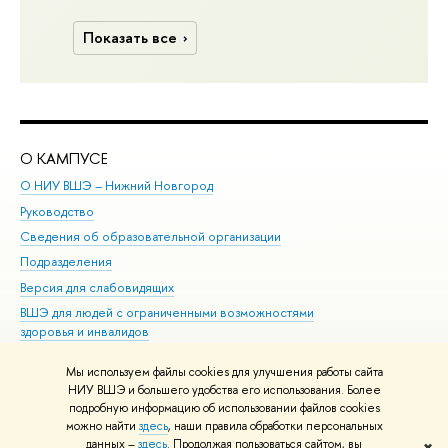
Показать все
О КАМПУСЕ
ОБ
О НИУ ВШЭ – Нижний Новгород
Бак
Руководство
Маг
Сведения об образовательной организации
Вт
Подразделения
Вы
Версия для слабовидящих
Ку
ВШЭ для людей с ограниченными возможностями
Пр
здоровья и инвалидов
Рег
Единая платежная страница
Яз
Мы используем файлы cookies для улучшения работы сайта
Вы
НИУ ВШЭ и большего удобства его использования. Более
подробную информацию об использовании файлов cookies
Обр
можно найти
здесь
, наши правила обработки персональных
данных –
здесь
. Продолжая пользоваться сайтом, вы