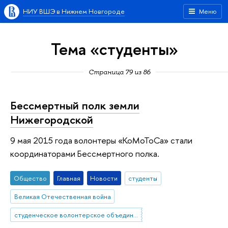
НИУ ВШЭ в Нижнем Новгороде
Меню
Тема «студенты»
Страница 79 из 86
Бессмертный полк земли
Нижегородской
9 мая 2015 года волонтеры «КоМоТоСа» стали
координаторами Бессмертного полка.
Общество
Главная
Новости
студенты
Великая Отечественная война
студенческое волонтерское объединение "КоМоТоС"