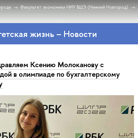
ороде
Факультет экономики НИУ ВШЭ (Нижний Новгород)
етская жизнь – Новости
равляем Ксению Молоканову с
дой в олимпиаде по бухгалтерскому
у