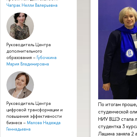
Чапрак Нелли Валерьевна
Руководитель Центра
дополнительного
образования
–
Губочкина
Мария Владимировна
Руководитель Центра
По итогам проше
цифровой трансформации и
студенческой ол
повышения эффективности
НИУ ВШЭ стала ла
бизнеса
–
Малова Надежда
студентка 3 кур
Геннадьевна
Лашина заняла 2 