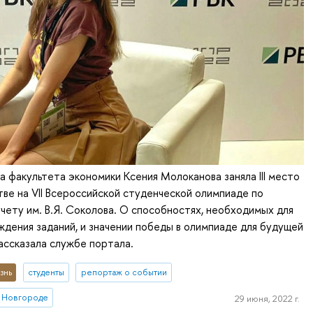
а факультета экономики Ксения Молоканова заняла III место
тве на VII Всероссийской студенческой олимпиаде по
чету им. В.Я. Соколова. О способностях, необходимых для
дения заданий, и значении победы в олимпиаде для будущей
ассказала службе портала.
знь
студенты
репортаж о событии
 Новгороде
29 июня, 2022 г.