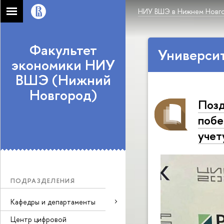
НИУ ВШЭ в Нижнем Новг
Факультет
Университ
экономики НИУ
ВШЭ (Нижний
Новгород)
Позд
побе
учет
ПОДРАЗДЕЛЕНИЯ
Кафедры и департаменты
Центр цифровой