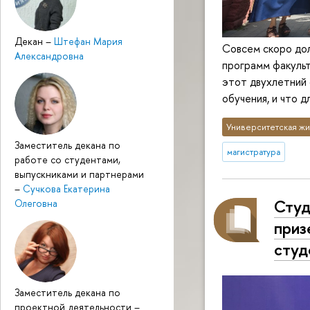
Декан
–
Штефан Мария
Совсем скоро до
Александровна
программ факульт
этот двухлетний 
обучения, и что д
Университетская жи
Заместитель декана по
магистратура
работе со студентами,
выпускниками и партнерами
–
Сучкова Екатерина
Студ
Олеговна
приз
студ
Заместитель декана по
проектной деятельности
–