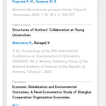
Родичев А. И.
,
Зиняков Ю. В.
Вестник Московского университета. Серия 6:
Экономика. 2026. Т. 61. № 2.
С. 340-357.
Глава в книге
Structures of Authors’ Collaboration at Young
Universities
Matveeva N.
,
Batagelj V.
In bk.: Proceedings of the 20th International
Conference on Scientometrics & Informetrics
(ISSI2025), Vol. 2. Yerevan: Publishing House of the
National Academy of Sciences of the Republic of
Armenia, “Gitutyun”, 2025.
Препринт
Economic Globalization and Environmental
Outcomes: A Panel Econometric Study of Shanghai
Cooperation Organization Economies
ALI I.