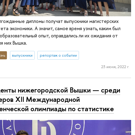
лгожданные дипломы получат выпускники магистерских
ета экономики. А значит, самое время узнать, каким был
образовательный опыт, оправдались ли их ожидания от
ля них Вышка.
знь
выпускники
репортаж о событии
23 июня, 2022 г.
енты нижегородской Вышки — среди
еров XII Международной
енческой олимпиады по статистике