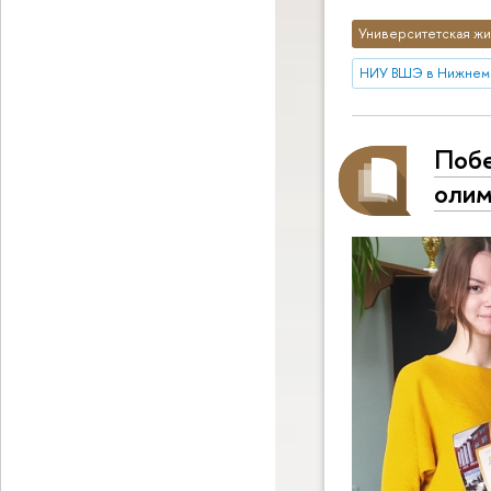
Университетская жи
НИУ ВШЭ в Нижнем
Побе
олим