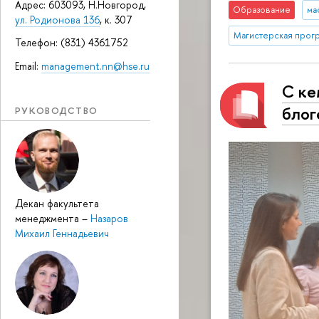
Адрес: 603093, Н.Новгород,
Образование
ма
ул. Родионова 136
, к. 307
Магистерская прог
Телефон: (831) 4361752
Email:
management.nn@hse.ru
С ке
блог
РУКОВОДСТВО
Декан факультета
менеджмента
–
Назаров
Михаил Геннадьевич