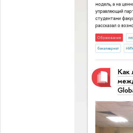
модель, а на цен
управляющий парт
студентами факул
рассказал о возм
Образование
ле
бакалавриат
НИУ
Как 
межд
Glob