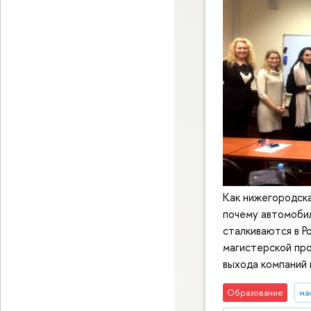
Как нижегородска
почему автомобил
сталкиваются в 
магистерской про
выхода компаний
Образование
ма