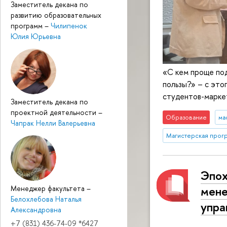
Заместитель декана по
развитию образовательных
программ
–
Чилипенок
Юлия Юрьевна
«С кем проще под
пользы?» – с это
студентов-маркет
Заместитель декана по
проектной деятельности
–
Образование
ма
Чапрак Нелли Валерьевна
Магистерская прог
Эпох
мене
Менеджер факультета
–
Белохлебова Наталья
упра
Александровна
+7 (831) 436-74-09 *6427