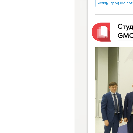
международное сот
Студ
GM