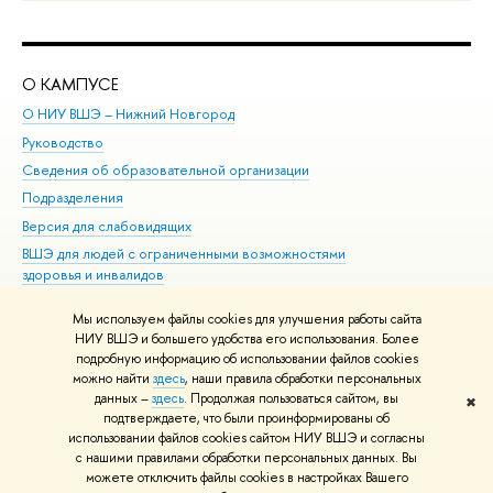
О КАМПУСЕ
ОБ
О НИУ ВШЭ – Нижний Новгород
Бак
Руководство
Маг
Сведения об образовательной организации
Вт
Подразделения
Вы
Версия для слабовидящих
Ку
ВШЭ для людей с ограниченными возможностями
Пр
здоровья и инвалидов
Рег
Единая платежная страница
Яз
Мы используем файлы cookies для улучшения работы сайта
Вы
НИУ ВШЭ и большего удобства его использования. Более
подробную информацию об использовании файлов cookies
Обр
можно найти
здесь
, наши правила обработки персональных
данных –
здесь
. Продолжая пользоваться сайтом, вы
✖
Редактору
подтверждаете, что были проинформированы об
© НИУ ВШЭ 1993–2026
Адреса и контакты
Условия использования
использовании файлов cookies сайтом НИУ ВШЭ и согласны
с нашими правилами обработки персональных данных. Вы
материалов
Политика конфиденциальности
Карта сайта
можете отключить файлы cookies в настройках Вашего
Шрифты HSE Sans и HSE Slab разработаны в
Школе дизайна НИУ ВШЭ