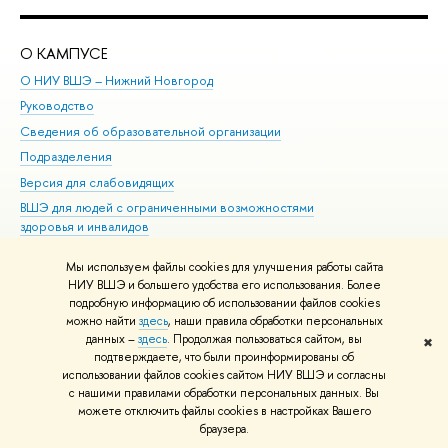
О КАМПУСЕ
ОБ
О НИУ ВШЭ – Нижний Новгород
Бак
Руководство
Маг
Сведения об образовательной организации
Вт
Подразделения
Вы
Версия для слабовидящих
Ку
ВШЭ для людей с ограниченными возможностями
Пр
здоровья и инвалидов
Рег
Единая платежная страница
Яз
Мы используем файлы cookies для улучшения работы сайта
Вы
НИУ ВШЭ и большего удобства его использования. Более
подробную информацию об использовании файлов cookies
Обр
можно найти
здесь
, наши правила обработки персональных
данных –
здесь
. Продолжая пользоваться сайтом, вы
✖
Редактору
подтверждаете, что были проинформированы об
© НИУ ВШЭ 1993–2026
Адреса и контакты
Условия использования
использовании файлов cookies сайтом НИУ ВШЭ и согласны
с нашими правилами обработки персональных данных. Вы
материалов
Политика конфиденциальности
Карта сайта
можете отключить файлы cookies в настройках Вашего
Шрифты HSE Sans и HSE Slab разработаны в
Школе дизайна НИУ ВШЭ
браузера.