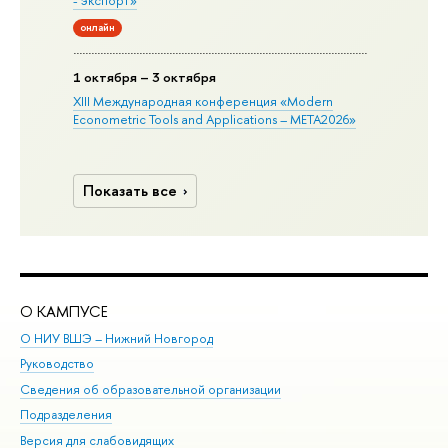
- экспорт»
онлайн
1 октября – 3 октября
XIII Международная конференция «Modern
Econometric Tools and Applications – META2026»
Показать все
О КАМПУСЕ
ОБ
О НИУ ВШЭ – Нижний Новгород
Бак
Руководство
Маг
Сведения об образовательной организации
Вт
Подразделения
Вы
Версия для слабовидящих
Ку