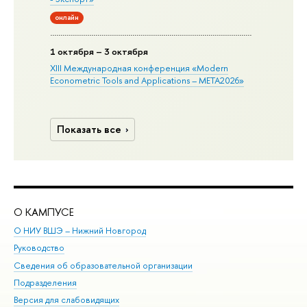
онлайн
1 октября – 3 октября
XIII Международная конференция «Modern
Econometric Tools and Applications – META2026»
Показать все
О КАМПУСЕ
ОБ
О НИУ ВШЭ – Нижний Новгород
Бак
Руководство
Маг
Сведения об образовательной организации
Вт
Подразделения
Вы
Версия для слабовидящих
Ку