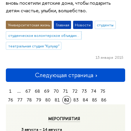
вновь посетили детские дома, чтобы подарить
детям счастье, улыбки, волшебство.
Университетская жизнь
Главная
Новости
студенты
студенческое волонтерское объединение "КоМоТоС"
театральная студия "Кулуар"
13 января 2015
Следующая страница
1
...
67
68
69
70
71
72
73
74
75
76
77
78
79
80
81
82
83
84
85
86
МЕРОПРИЯТИЯ
3 августа – 14 августа