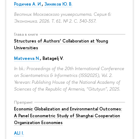
Родичев А. И.
,
Зиняков Ю. В.
Вестник Московского университета. Серия 6:
Экономика. 2026. Т. 61. № 2.
С. 340-357.
Глава в книге
Structures of Authors’ Collaboration at Young
Universities
Matveeva N.
,
Batagelj V.
In bk.: Proceedings of the 20th International Conference
on Scientometrics & Informetrics (ISSI2025), Vol. 2.
Yerevan: Publishing House of the National Academy of
Sciences of the Republic of Armenia, “Gitutyun”, 2025.
Препринт
Economic Globalization and Environmental Outcomes:
A Panel Econometric Study of Shanghai Cooperation
Organization Economies
ALI I.