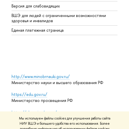
Версия для слабовидящих
Курсы
ВШЭ для людей с ограниченными возможностями
Профе
здоровья и инвалидов
Регио
Единая платежная страница
Языко
Выпус
Обрат
http://www.minobrnauki.gov.ru/
Министерство науки и высшего образования РФ
https://edu.gov.ru/
Министерство просвещения РФ
https://elearning.hse.ru/mooc
Массовые открытые онлайн-курсы
Мы используем файлы cookies для улучшения работы сайта
НИУ ВШЭ и большего удобства его использования. Более
подробную информацию об использовании файлов cookies