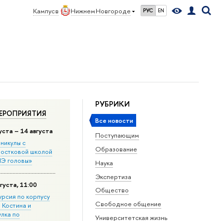
Кампус в
Нижнем Новгороде
РУС
EN
РУБРИКИ
ЕРОПРИЯТИЯ
Все новости
уста – 14 августа
Поступающим
никулы с
Образование
остковой школой
Э головы»
Наука
Экспертиза
густа, 11:00
Общество
урсия по корпусу
Свободное общение
. Костина и
улка по
Университетская жизнь