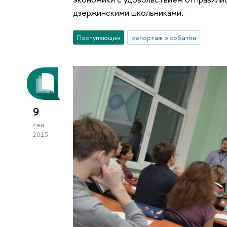
дзержинскими школьниками.
Поступающим
репортаж о событии
9
сен
2015