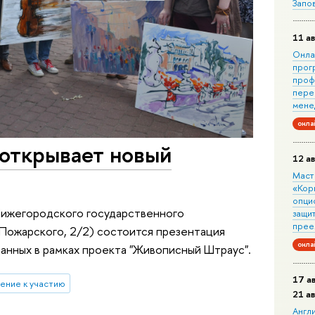
Запо
11 ав
Онла
прог
проф
пере
мене
онла
 открывает новый
12 ав
Маст
«Кор
опци
 Нижегородского государственного
защит
прее
 Пожарского, 2/2) состоится презентация
онла
анных в рамках проекта "Живописный Штраус".
17 а
ение к участию
21 а
Англ