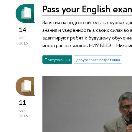
Pass your English exa
Занятия на подготовительных курсах д
14
знания и уверенность в своих силах во 
адаптируют ребят к будущему обучению
сен
2015
иностранных языков НИУ ВШЭ ­– Нижни
Поступающим
довузовская подготовка
11
сен
2015