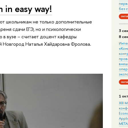
перв
m in easy way!
без 
онла
ают школьникам не только дополнительные
время сдачи ЕГЭ, но и психологически
3 се
 в вузе – считает доцент кафедры
8 се
й Новгород Наталья Хайдаровна Фролова.
Инте
«Ком
конт
пров
внеш
опера
эксп
онла
1 ок
XIII
конф
Econo
Appli
META