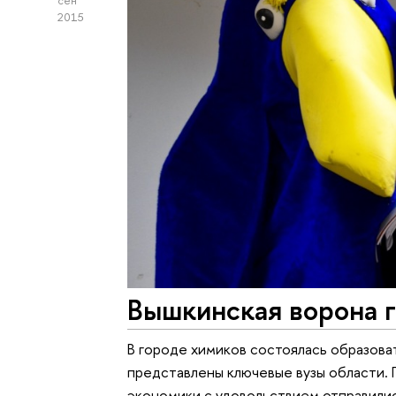
сен
2015
Вышкинская ворона 
В городе химиков состоялась образоват
представлены ключевые вузы области.
экономики с удовольствием отправилис