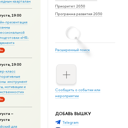
ведным кварталам
Приоритет 2030
Программа развития 2030
густа, 19:00
йн-презентация
раммы
ессиональной
подготовки «HR-
джмент»
Расширенный поиск
йн
густа, 19:00
ер-класс
поративные
оны: инструмент
ы, мотивации и
Сообщить о событии или
мственности»
мероприятии
йн
ДОБАВЬ ВЫШКУ
вгуста –
вгуста
Telegram
ийский для