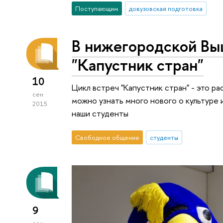
Поступающим
довузовская подготовка
В нижегородской Вы
"Капустник стран"
10
Цикл встреч "Капустник стран" - это ра
сен
можно узнать много нового о культуре 
2015
наши студенты
Свободное общение
студенты
9