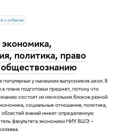
.
ж о событии
 экономика,
я, политика, право
о обществознанию
х популярных у нынешних выпускников школ. В
х в плане подготовки предмет, потому что
знанию состоят из нескольких блоков разной
экономика, социальные отношения, политика,
из областей знаний имеет определенную
атель факультета экономики НИУ ВШЭ –
колаева.