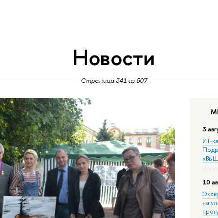
Новости
Страница 341 из 507
М
3 авг
ИТ-ка
Подр
«ВыШ
10 ав
Экск
на ул
прог