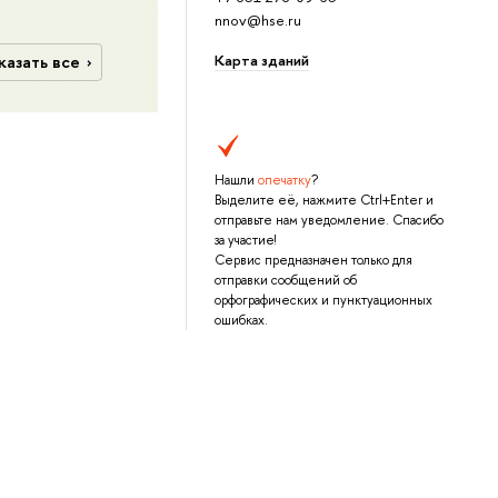
nnov@hse.ru
Карта зданий
казать все
Нашли
опечатку
?
Выделите её, нажмите Ctrl+Enter и
отправьте нам уведомление. Спасибо
за участие!
Сервис предназначен только для
отправки сообщений об
орфографических и пунктуационных
ошибках.