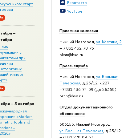
Вконтакте
окурсников: старт
стресса
YouTube
йн
Приемная комиссия
нтября –
нтября
Нижний Новгород,
ул. Костина, 2
нсив
+ 7 831 432-78-76
муникации с
pknn@hse.ru
рагентами при
едении
Пресс-служба
неторговых
ций: импорт -
Нижний Новгород,
ул. Большая
орт»
Печерская
, д.25/12, к.227
йн
+7 831 436-74-09 (доб.6358)
prnn@hse.ru
тября – 3 октября
Отдел документационного
 Международная
обеспечения
еренция «Modern
metric Tools and
603155, Нижний Новгород,
cations –
ул. Большая Печерская
, д.25/12
2026»
+7 831 278-09-63