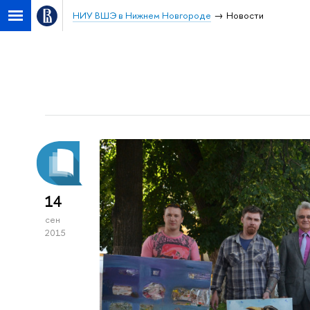
НИУ ВШЭ в Нижнем Новгороде
Новости
14
сен
2015