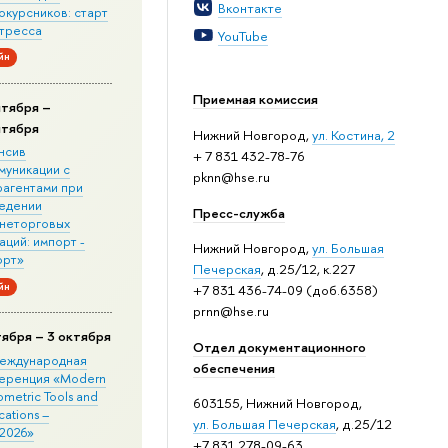
Вконтакте
окурсников: старт
стресса
YouTube
йн
Приемная комиссия
нтября –
нтября
Нижний Новгород,
ул. Костина, 2
нсив
+ 7 831 432-78-76
муникации с
pknn@hse.ru
рагентами при
едении
Пресс-служба
неторговых
ций: импорт -
Нижний Новгород,
ул. Большая
орт»
Печерская
, д.25/12, к.227
йн
+7 831 436-74-09 (доб.6358)
prnn@hse.ru
тября – 3 октября
Отдел документационного
 Международная
обеспечения
еренция «Modern
metric Tools and
603155, Нижний Новгород,
cations –
ул. Большая Печерская
, д.25/12
2026»
+7 831 278-09-63