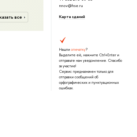
nnov@hse.ru
Карта зданий
казать все
Нашли
опечатку
?
Выделите её, нажмите Ctrl+Enter и
отправьте нам уведомление. Спасибо
за участие!
Сервис предназначен только для
отправки сообщений об
орфографических и пунктуационных
ошибках.