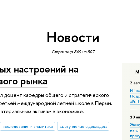
Новости
Страница 349 из 507
ых настроений на
М
вого рынка
3 авг
ИТ-ка
ил доцент кафедры общего и стратегического
Подр
«ВыШ
ретьей международной летней школе в Перми.
атериальным активам в экономике.
10 ав
Экск
исследования и аналитика
выступление с докладом
на ул
прог