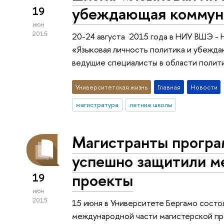
убеждающая коммун
19
июн
2015
20-24 августа 2015 года в НИУ ВШЭ -
«Языковая личность политика и убежд
ведущие специалисты в области полит
Университетская жизнь
Главная
Новости
магистратура
летние школы
Магистранты програм
успешно защитили 
проекты
19
июн
2015
15 июня в Университете Бергамо сост
международной части магистерской про