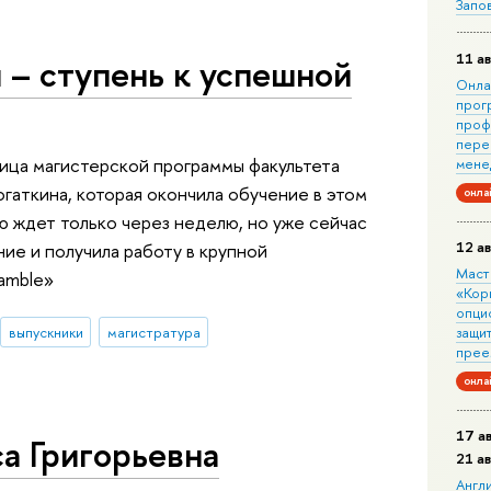
Запо
11 ав
 – ступень к успешной
Онла
прог
проф
пере
ница магистерской программы факультета
мене
гаткина, которая окончила обучение в этом
онла
ю ждет только через неделю, но уже сейчас
12 ав
е и получила работу в крупной
Маст
amble»
«Кор
опци
защит
выпускники
магистратура
прее
онла
17 а
а Григорьевна
21 а
Англ