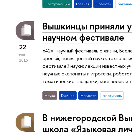
Поступающим
Главная
Новости
бакала
Вышкинцы приняли у
научном фестивале
22
«42»: научный фестиваль о жизни, Все
июн
open air, посвященный науке, технологи
2015
фестивалей науки: лекции известных уч
научные экспонаты и игротеки, робото
тематические площадки, косплееры и т
Наука
Главная
Новости
фестиваль
В нижегородской Вы
школа «Языковая лич