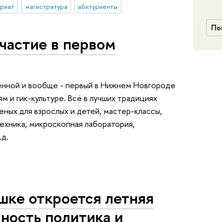
вриат
магистратура
абитуриенты
По
частие в первом
ленной и вообще - первый в Нижнем Новгороде
ям и гик-культуре. Всё в лучших традициях
еных для взрослых и детей, мастер-классы,
техника, микроскопная лаборатория,
.д.
шке откроется летняя
ность политика и