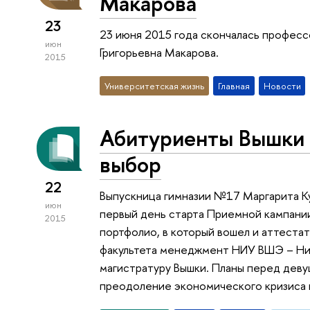
Макарова
23
23 июня 2015 года скончалась професс
июн
Григорьевна Макарова.
2015
Университетская жизнь
Главная
Новости
Абитуриенты Вышки 
выбор
22
Выпускница гимназии №17 Маргарита К
июн
первый день старта Приемной кампани
2015
портфолио, в который вошел и аттестат
факультета менеджмент НИУ ВШЭ – Ниж
магистратуру Вышки. Планы перед дев
преодоление экономического кризиса 