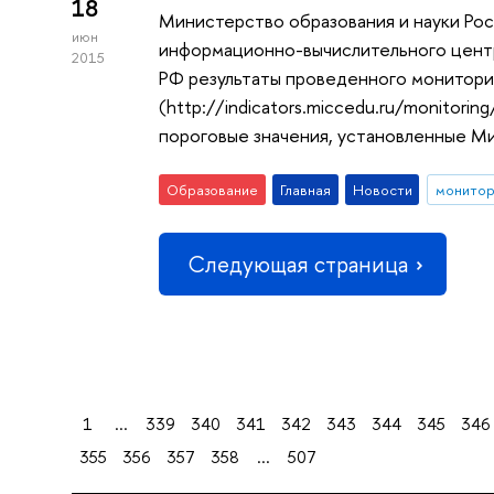
18
Министерство образования и науки Рос
июн
информационно-вычислительного центр
2015
РФ результаты проведенного мониторин
(http://indicators.miccedu.ru/monitor
пороговые значения, установленные М
Образование
Главная
Новости
монитор
Следующая страница
1
...
339
340
341
342
343
344
345
346
355
356
357
358
...
507