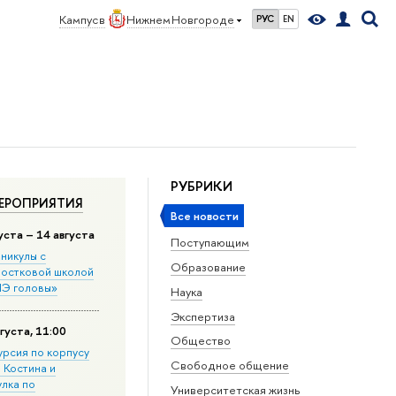
Кампус в
Нижнем Новгороде
РУС
EN
РУБРИКИ
ЕРОПРИЯТИЯ
Все новости
уста – 14 августа
Поступающим
никулы с
Образование
остковой школой
Э головы»
Наука
Экспертиза
густа, 11:00
Общество
урсия по корпусу
Свободное общение
. Костина и
улка по
Университетская жизнь