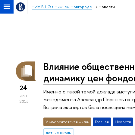
НИУ ВШЭ в Нижнем Новгороде
Новости
Влияние общественн
динамику цен фондо
24
Именно с такой темой доклада выступ
июн
менеджмента Александр Поршнев на т
2015
Встреча экспертов была посвящена нем
Университетская жизнь
Главная
Новости
летние школы