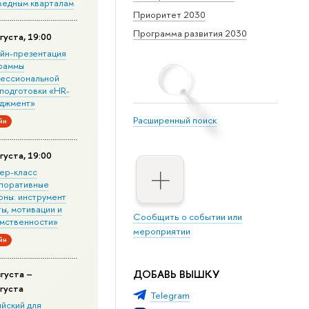
ведным кварталам
Приоритет 2030
Программа развития 2030
густа, 19:00
йн-презентация
раммы
ессиональной
подготовки «HR-
джмент»
Расширенный поиск
йн
густа, 19:00
ер-класс
поративные
оны: инструмент
ы, мотивации и
Сообщить о событии или
мственности»
мероприятии
йн
ДОБАВЬ ВЫШКУ
вгуста –
вгуста
Telegram
ийский для