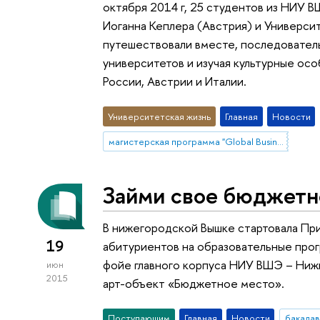
октября 2014 г, 25 студентов из НИУ 
Иоганна Кеплера (Австрия) и Университ
путешествовали вместе, последователь
университетов и изучая культурные ос
России, Австрии и Италии.
Университетская жизнь
Главная
Новости
магистерская программа "Global Business"
Займи свое бюджетн
В нижегородской Вышке стартовала Пр
19
абитуриентов на образовательные прогр
фойе главного корпуса НИУ ВШЭ – Ниж
июн
2015
арт-объект «Бюджетное место».
Поступающим
Главная
Новости
бакала