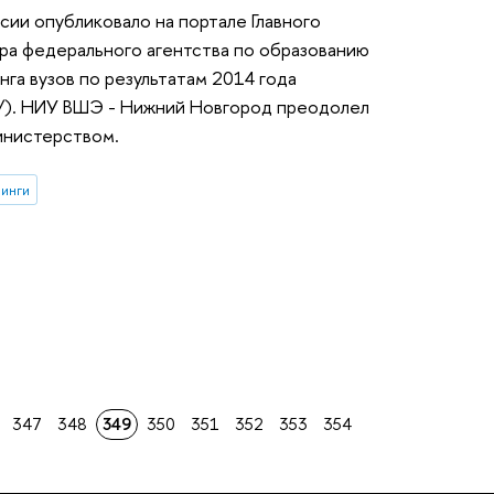
сии опубликовало на портале Главного
а федерального агентства по образованию
га вузов по результатам 2014 года
ing/). НИУ ВШЭ - Нижний Новгород преодолел
инистерством.
инги
347
348
349
350
351
352
353
354