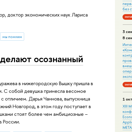
перв
без 
ор, доктор экономических наук Лариса
онла
3 се
мы помним
8 се
Инте
«Ком
делают осознанный
конт
пров
внеш
опера
эксп
уражева в нижегородскую Вышку пришла в
онла
и. С собой девушка принесла весомое
 с отличием. Дарья Чаннова, выпускница
1 ок
ний Новгород, в этом году поступает в
XIII
конф
ушками стоят более чем амбициозные –
Econo
в России.
Appli
META