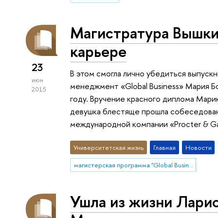
Магистратура Вышки
карьере
23
В этом смогла лично убедиться выпуск
июн
менеджмент «Global Business» Мария Бо
2015
году. Вручение красного диплома Мари
девушка блестяще прошла собеседовани
международной компании «Procter & G
Университетская жизнь
Главная
Новости
магистерская программа "Global Business"
Ушла из жизни Ларис