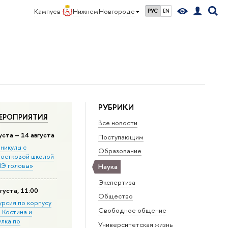
Кампус в
Нижнем Новгороде
РУС
EN
РУБРИКИ
ЕРОПРИЯТИЯ
Все новости
уста – 14 августа
Поступающим
никулы с
Образование
остковой школой
Э головы»
Наука
Экспертиза
густа, 11:00
Общество
урсия по корпусу
Свободное общение
. Костина и
улка по
Университетская жизнь