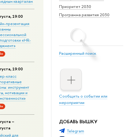
ведным кварталам
Приоритет 2030
Программа развития 2030
густа, 19:00
йн-презентация
раммы
ессиональной
подготовки «HR-
джмент»
Расширенный поиск
йн
густа, 19:00
ер-класс
поративные
оны: инструмент
ы, мотивации и
Сообщить о событии или
мственности»
мероприятии
йн
ДОБАВЬ ВЫШКУ
вгуста –
вгуста
Telegram
ийский для