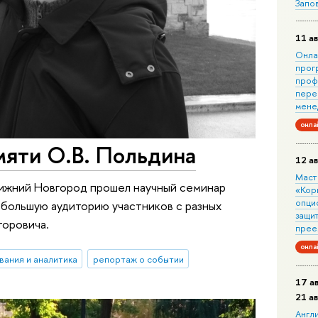
Запо
11 ав
Онла
прог
проф
пере
мене
онла
мяти О.В. Польдина
12 ав
Маст
ижний Новгород прошел научный семинар
«Кор
опци
 большую аудиторию участников с разных
защит
торовича.
прее
онла
вания и аналитика
репортаж о событии
17 а
21 а
Англ