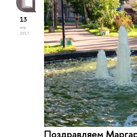
13
апр
2017
Поздравляем Маргар