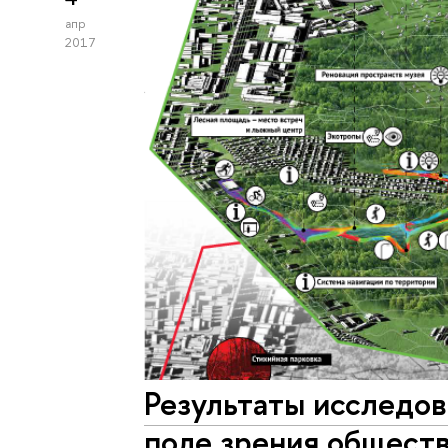
апр
2017
Результаты исследо
поле зрения общест