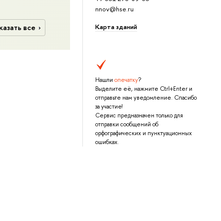
nnov@hse.ru
Карта зданий
казать все
Нашли
опечатку
?
Выделите её, нажмите Ctrl+Enter и
отправьте нам уведомление. Спасибо
за участие!
Сервис предназначен только для
отправки сообщений об
орфографических и пунктуационных
ошибках.