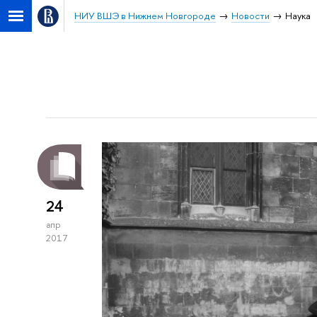
НИУ ВШЭ в Нижнем Новгороде
Новости
Наука
24
апр
2017