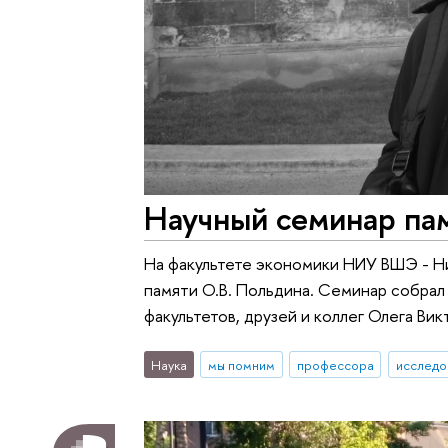
Научный семинар па
На факультете экономики НИУ ВШЭ - Н
памяти О.В. Польдина. Семинар собрал
факультетов, друзей и коллег Олега Вик
Наука
мы помним
профессора
исследо