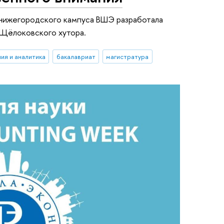
 нижегородского кампуса ВШЭ разработала
Щёлоковского хутора.
ия и аналитика
бакалавриат
магистратура