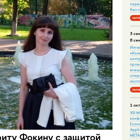
перв
без 
онла
3 се
8 се
Инте
«Ком
конт
пров
внеш
опера
эксп
онла
1 ок
XIII
конф
Econo
Appli
иту Фокину с защитой
META