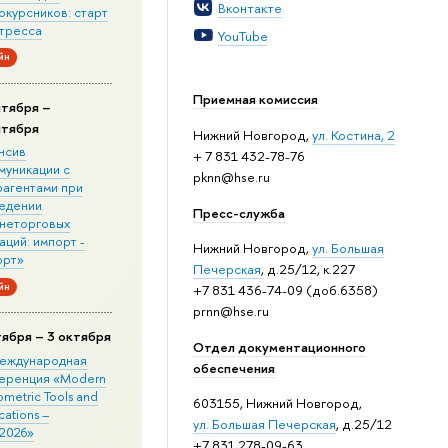
Вконтакте
окурсников: старт
стресса
YouTube
йн
Приемная комиссия
нтября –
нтября
Нижний Новгород,
ул. Костина, 2
нсив
+ 7 831 432-78-76
муникации с
pknn@hse.ru
рагентами при
едении
Пресс-служба
неторговых
ций: импорт -
Нижний Новгород,
ул. Большая
орт»
Печерская
, д.25/12, к.227
йн
+7 831 436-74-09 (доб.6358)
prnn@hse.ru
тября – 3 октября
Отдел документационного
 Международная
обеспечения
еренция «Modern
metric Tools and
603155, Нижний Новгород,
cations –
ул. Большая Печерская
, д.25/12
2026»
+7 831 278-09-63