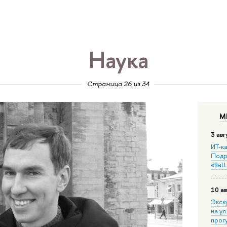
Наука
Страница 26 из 34
М
3 авг
ИТ-ка
Подр
«ВыШ
10 ав
Экск
на ул
прог