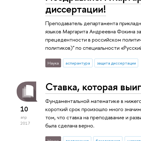
диссертации!
Преподаватель департамента прикладн
языков Маргарита Андреевна Фокина з
прецедентности в российском политич
политиков)" по специальности «Русский
Наука
аспирантура
защита диссертации
Ставка, которая выи
Фундаментальной математике в нижего
10
короткий срок произошло много значим
том, что ставка на преподавание и раз
апр
2017
была сделана верно.
Наука
достижения
бакалавриат
магист