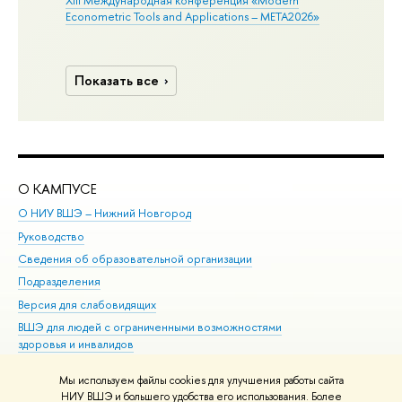
Econometric Tools and Applications – META2026»
Показать все
О КАМПУСЕ
ОБ
О НИУ ВШЭ – Нижний Новгород
Бак
Руководство
Маг
Сведения об образовательной организации
Вт
Подразделения
Вы
Версия для слабовидящих
Ку
ВШЭ для людей с ограниченными возможностями
Пр
здоровья и инвалидов
Рег
Единая платежная страница
Яз
Мы используем файлы cookies для улучшения работы сайта
Вы
НИУ ВШЭ и большего удобства его использования. Более