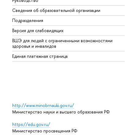
Руководство
Магис
Сведения об образовательной организации
Второ
Подразделения
Высше
Версия для слабовидящих
Курсы
ВШЭ для людей с ограниченными возможностями
Профе
здоровья и инвалидов
Регио
Единая платежная страница
Языко
Выпус
Обрат
http://www.minobrnauki.gov.ru/
Министерство науки и высшего образования РФ
https://edu.gov.ru/
Министерство просвещения РФ