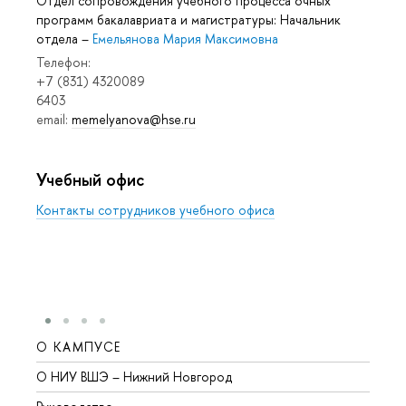
Отдел сопровождения учебного процесса очных
программ бакалавриата и магистратуры: Начальник
отдела
–
Емельянова Мария Максимовна
Телефон:
+7 (831) 4320089
6403
email:
memelyanova@hse.ru
Учебный офис
Контакты сотрудников учебного офиса
О КАМПУСЕ
ОБР
О НИУ ВШЭ – Нижний Новгород
Бакал