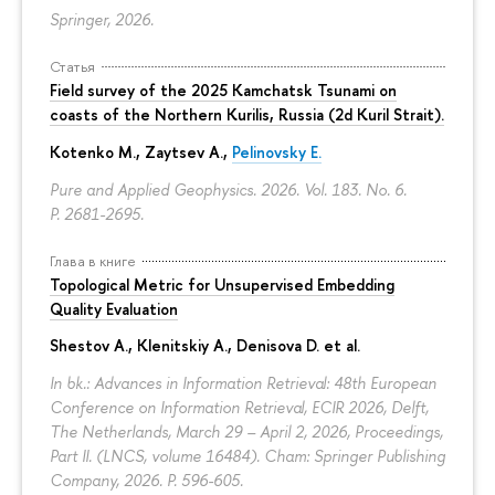
Springer, 2026.
Статья
Field survey of the 2025 Kamchatsk Tsunami on
coasts of the Northern Kurilis, Russia (2d Kuril Strait).
Kotenko M., Zaytsev A.,
Pelinovsky E.
Pure and Applied Geophysics. 2026. Vol. 183. No. 6.
P. 2681-2695.
Глава в книге
Topological Metric for Unsupervised Embedding
Quality Evaluation
Shestov A., Klenitskiy A., Denisova D. et al.
In bk.: Advances in Information Retrieval: 48th European
Conference on Information Retrieval, ECIR 2026, Delft,
The Netherlands, March 29 – April 2, 2026, Proceedings,
Part II. (LNCS, volume 16484). Cham: Springer Publishing
Company, 2026.
P. 596-605.