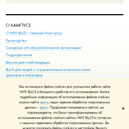
О КАМПУСЕ
ОБ
О НИУ ВШЭ – Нижний Новгород
Бак
Руководство
Маг
Сведения об образовательной организации
Вт
Подразделения
Вы
Версия для слабовидящих
Ку
ВШЭ для людей с ограниченными возможностями
Пр
здоровья и инвалидов
Рег
Единая платежная страница
Яз
Мы используем файлы cookies для улучшения работы сайта
Вы
НИУ ВШЭ и большего удобства его использования. Более
подробную информацию об использовании файлов cookies
Обр
можно найти
здесь
, наши правила обработки персональных
данных –
здесь
. Продолжая пользоваться сайтом, вы
✖
Редактору
подтверждаете, что были проинформированы об
© НИУ ВШЭ 1993–2026
Адреса и контакты
Условия использования
использовании файлов cookies сайтом НИУ ВШЭ и согласны
с нашими правилами обработки персональных данных. Вы
материалов
Политика конфиденциальности
Карта сайта
можете отключить файлы cookies в настройках Вашего
Шрифты HSE Sans и HSE Slab разработаны в
Школе дизайна НИУ ВШЭ