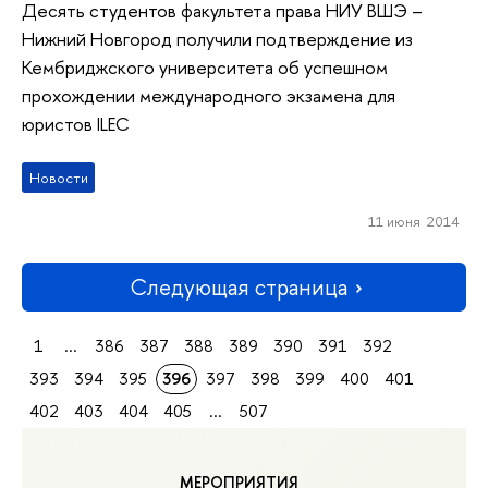
Десять студентов факультета права НИУ ВШЭ –
Нижний Новгород получили подтверждение из
Кембриджского университета об успешном
прохождении международного экзамена для
юристов ILEC
Новости
11 июня 2014
Следующая страница
1
...
386
387
388
389
390
391
392
393
394
395
396
397
398
399
400
401
402
403
404
405
...
507
МЕРОПРИЯТИЯ