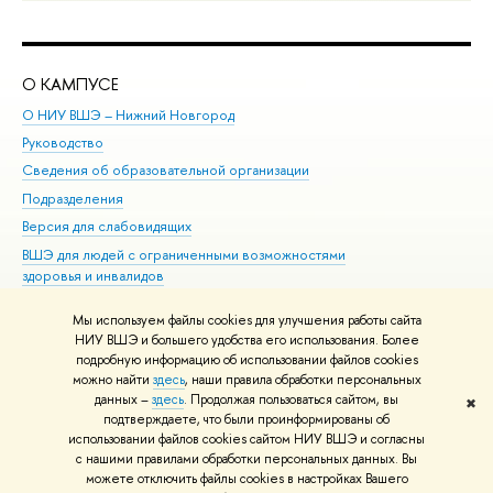
О КАМПУСЕ
ОБ
О НИУ ВШЭ – Нижний Новгород
Бак
Руководство
Маг
Сведения об образовательной организации
Вт
Подразделения
Вы
Версия для слабовидящих
Ку
ВШЭ для людей с ограниченными возможностями
Пр
здоровья и инвалидов
Рег
Единая платежная страница
Яз
Мы используем файлы cookies для улучшения работы сайта
Вы
НИУ ВШЭ и большего удобства его использования. Более
подробную информацию об использовании файлов cookies
Обр
можно найти
здесь
, наши правила обработки персональных
данных –
здесь
. Продолжая пользоваться сайтом, вы
✖
Редактору
подтверждаете, что были проинформированы об
© НИУ ВШЭ 1993–2026
Адреса и контакты
Условия использования
использовании файлов cookies сайтом НИУ ВШЭ и согласны
с нашими правилами обработки персональных данных. Вы
материалов
Политика конфиденциальности
Карта сайта
можете отключить файлы cookies в настройках Вашего
Шрифты HSE Sans и HSE Slab разработаны в
Школе дизайна НИУ ВШЭ