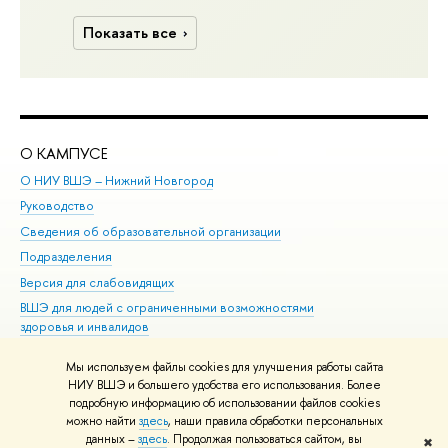
Показать все
О КАМПУСЕ
ОБ
О НИУ ВШЭ – Нижний Новгород
Бак
Руководство
Маг
Сведения об образовательной организации
Вт
Подразделения
Вы
Версия для слабовидящих
Ку
ВШЭ для людей с ограниченными возможностями
Пр
здоровья и инвалидов
Рег
Единая платежная страница
Яз
Мы используем файлы cookies для улучшения работы сайта
Вы
НИУ ВШЭ и большего удобства его использования. Более
подробную информацию об использовании файлов cookies
Обр
можно найти
здесь
, наши правила обработки персональных
данных –
здесь
. Продолжая пользоваться сайтом, вы
✖