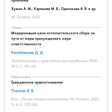
проблемы
Хужин А. М., Карпычев М. В., Одинокова А. В. и др.
М.: Русайнс, 2025.
Статья
Модернизация цели исполнительского сбора: на
пути от меры принуждения к мере
ответственности
Келейникова Д. Д.
Теоретическая и прикладная юриспруденция. 2026.
№ 2.
С. 99-114.
Глава в книге
Гражданские правоотношения
Пчелкин А. В.
В кн.: Общая теория цивилистики. М.: Русайнс, 2025.
Гл. 6.
С. 123-162.