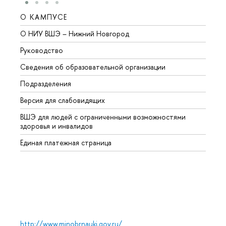
О КАМПУСЕ
ОБР
О НИУ ВШЭ – Нижний Новгород
Бакал
Руководство
Магис
Сведения об образовательной организации
Второ
Подразделения
Высше
Версия для слабовидящих
Курсы
ВШЭ для людей с ограниченными возможностями
Профе
здоровья и инвалидов
Регио
Единая платежная страница
Языко
Выпус
Обрат
http://www.minobrnauki.gov.ru/