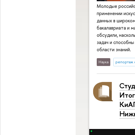
Молодые российс
применении иску
данных в широком
бакалавриата и 
обсудили, наско
задач и способны
области знаний.
Наука
репортаж 
Студ
Итог
КиАП
Нижн