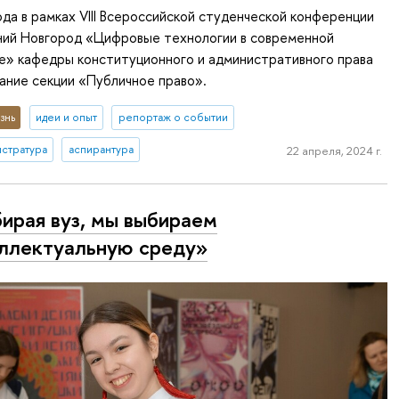
ода в рамках VIII Всероссийской студенческой конференции
й Новгород «Цифровые технологии в современной
е» кафедры конституционного и административного права
ание секции «Публичное право».
знь
идеи и опыт
репортаж о событии
истратура
аспирантура
22 апреля, 2024 г.
ирая вуз, мы выбираем
ллектуальную среду»