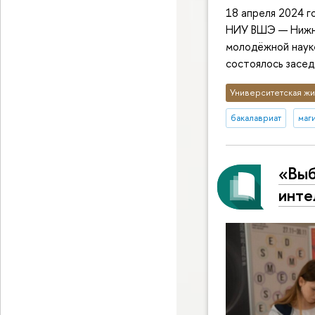
18 апреля 2024 г
НИУ ВШЭ — Нижни
молодёжной наук
состоялось засед
Университетская жи
бакалавриат
маг
«Выб
инте