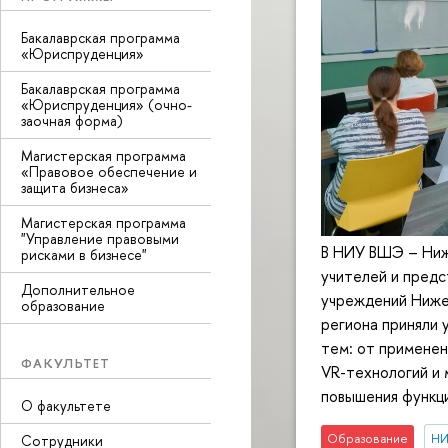
Бакалаврская программа
«Юриспруденция»
Бакалаврская программа
«Юриспруденция» (очно-
заочная форма)
Магистерская программа
«Правовое обеспечение и
защита бизнеса»
Магистерская программа
"Управление правовыми
В НИУ ВШЭ – Ниж
рисками в бизнесе"
учителей и предс
Дополнительное
учреждений Ниже
образование
региона приняли 
тем: от применен
ФАКУЛЬТЕТ
VR-технологий и 
повышения функц
О факультете
Образование
НИ
Сотрудники