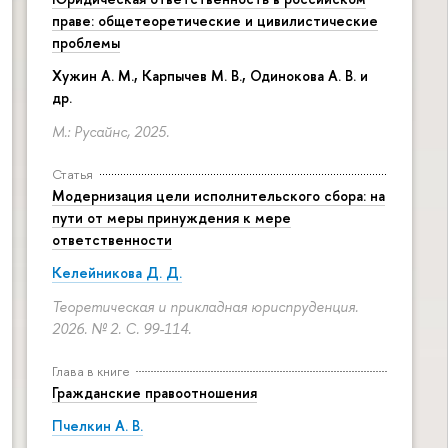
праве: общетеоретические и цивилистические
проблемы
Хужин А. М., Карпычев М. В., Одинокова А. В. и
др.
М.: Русайнс, 2025.
Статья
Модернизация цели исполнительского сбора: на
пути от меры принуждения к мере
ответственности
Келейникова Д. Д.
Теоретическая и прикладная юриспруденция.
2026. № 2.
С. 99-114.
Глава в книге
Гражданские правоотношения
Пчелкин А. В.