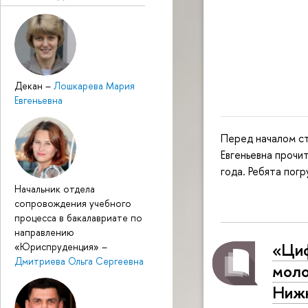
Декан
–
Лошкарева Мария
Евгеньевна
Перед началом с
Евгеньевна прочи
года. Ребята погр
Начальник отдела
сопровождения учебного
процесса в бакалавриате по
направлению
«Циф
«Юриспруденция»
–
Дмитриева Ольга Сергеевна
моло
Нижн