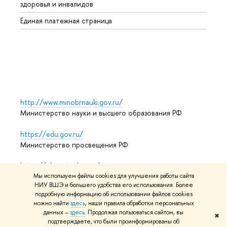
здоровья и инвалидов
Регио
Единая платежная страница
Языко
Выпус
Обрат
http://www.minobrnauki.gov.ru/
Министерство науки и высшего образования РФ
https://edu.gov.ru/
Министерство просвещения РФ
https://elearning.hse.ru/mooc
Массовые открытые онлайн-курсы
Мы используем файлы cookies для улучшения работы сайта
НИУ ВШЭ и большего удобства его использования. Более
подробную информацию об использовании файлов cookies
можно найти
здесь
, наши правила обработки персональных
данных –
здесь
. Продолжая пользоваться сайтом, вы
© НИУ ВШЭ 1993–2026
Адреса и контакты
Условия
✖
подтверждаете, что были проинформированы об
использования материалов
Политика конфиденциальности