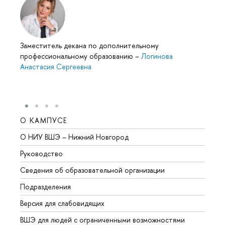
Заместитель декана по дополнительному
профессиональному образованию
–
Логинова
Анастасия Сергеевна
О КАМПУСЕ
ОБР
О НИУ ВШЭ – Нижний Новгород
Бакал
Руководство
Магис
Сведения об образовательной организации
Второ
Подразделения
Высше
Версия для слабовидящих
Курсы
ВШЭ для людей с ограниченными возможностями
Профе