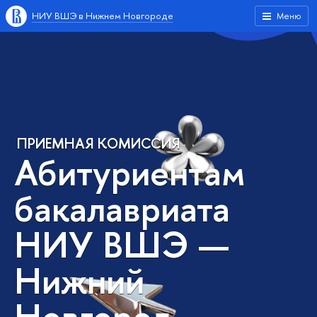
НИУ ВШЭ в Нижнем Новгороде
Меню
ПРИЕМНАЯ КОМИССИЯ
Абитуриентам
бакалавриата
НИУ ВШЭ —
Нижний
Новгород