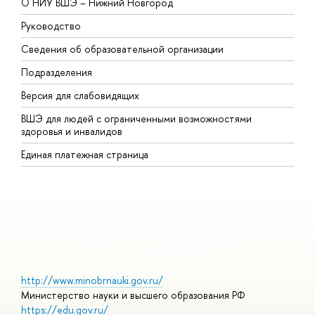
О НИУ ВШЭ – Нижний Новгород
Б
Руководство
М
Сведения об образовательной организации
В
Подразделения
В
Версия для слабовидящих
К
ВШЭ для людей с ограниченными возможностями
П
здоровья и инвалидов
Р
Единая платежная страница
Я
В
О
http://www.minobrnauki.gov.ru/
Министерство науки и высшего образования РФ
https://edu.gov.ru/