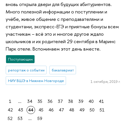
вновь открыла двери для будущих абитуриентов.
Много полезной информации о поступлении и
учёбе, живое общение с преподавателями и
студентами, экспресс-ЕГЭ и приятные бонусы всем
участникам – всё это и многое другое ждало
школьников и их родителей 29 сентября в Маринс
Парк отеле. Вспоминаем этот день вместе.
Поступающим
репортаж о событии
бакалавриат
НИУ ВШЭ в Нижнем Новгороде
1 октября, 2019 г.
1
...
34
35
36
37
38
39
40
41
42
43
44
45
46
47
48
49
50
51
52
53
...
59