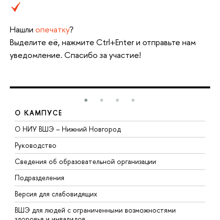
Нашли
опечатку
?
Выделите её, нажмите Ctrl+Enter и отправьте нам
уведомление. Спасибо за участие!
О КАМПУСЕ
О НИУ ВШЭ – Нижний Новгород
Б
Руководство
М
Сведения об образовательной организации
В
Подразделения
В
Версия для слабовидящих
К
ВШЭ для людей с ограниченными возможностями
П
здоровья и инвалидов