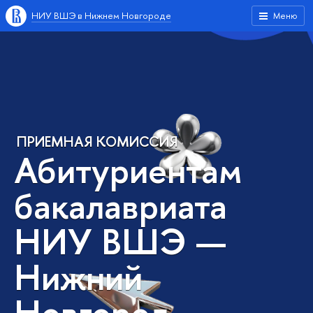
НИУ ВШЭ в Нижнем Новгороде
Меню
ПРИЕМНАЯ КОМИССИЯ
Абитуриентам
бакалавриата
НИУ ВШЭ —
Нижний
Новгород