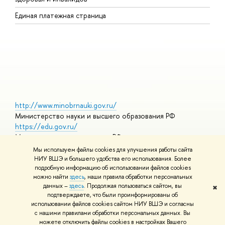
Р
Единая платежная страница
Я
В
О
http://www.minobrnauki.gov.ru/
Министерство науки и высшего образования РФ
https://edu.gov.ru/
Министерство просвещения РФ
https://elearning.hse.ru/mooc
Мы используем файлы cookies для улучшения работы сайта
Массовые открытые онлайн-курсы
НИУ ВШЭ и большего удобства его использования. Более
подробную информацию об использовании файлов cookies
можно найти
здесь
, наши правила обработки персональных
данных –
здесь
. Продолжая пользоваться сайтом, вы
✖
© НИУ ВШЭ 1993–2026
Адреса и контакты
Условия
подтверждаете, что были проинформированы об
использования материалов
Политика конфиденциальности
Карта
использовании файлов cookies сайтом НИУ ВШЭ и согласны
сайта
с нашими правилами обработки персональных данных. Вы
Шрифты HSE Sans и HSE Slab разработаны в
Школе дизайна НИУ
можете отключить файлы cookies в настройках Вашего