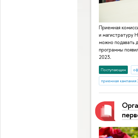
Приемная комисси
и магистратуру Н
можно подавать д
программы появил
2023.
Поступающим
оф
приемная кампания 
Орга
перв