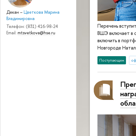
Декан
–
Цветкова Марина
Владимировна
Перечень вступи
Телефон: (831) 416-98-24
ВШЭ включает в 
Email:
mtsvetkova@hse.ru
включить в порт
Новгороде Натал
Поступающим
оф
Пре
нагр
обла