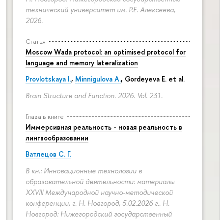
технический университет им. Р.Е. Алексеева,
2026.
Статья
Moscow Wada protocol: an optimised protocol for
language and memory lateralization
Provlotskaya I.
,
Minnigulova A.
, Gordeyeva E. et al.
Brain Structure and Function. 2026. Vol. 231.
Глава в книге
Иммерсивная реальность - новая реальность в
лингвообразовании
Ватлецов С. Г.
В кн.: Инновационные технологии в
образовательной деятельности: материалы
XXVIII Международной научно-методической
конференции, г. Н. Новгород, 5.02.2026 г.. Н.
Новгород: Нижегородский государственный