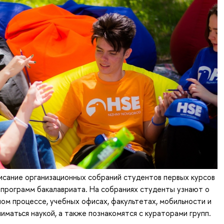
исание организационных собраний студентов первых курсов
программ бакалавриата. На собраниях студенты узнают о
ном процессе, учебных офисах, факультетах, мобильности и
иматься наукой, а также познакомятся с кураторами групп.