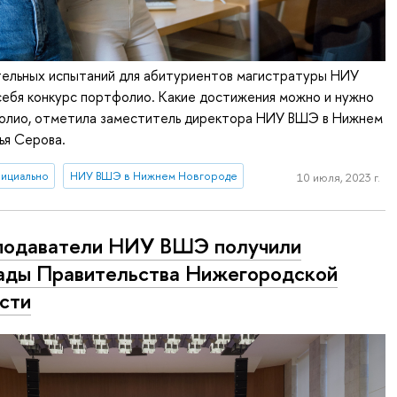
тельных испытаний для абитуриентов магистратуры НИУ
себя конкурс портфолио. Какие достижения можно и нужно
фолио, отметила заместитель директора НИУ ВШЭ в Нижнем
ья Серова.
ициально
НИУ ВШЭ в Нижнем Новгороде
10 июля, 2023 г.
подаватели НИУ ВШЭ получили
ады Правительства Нижегородской
сти