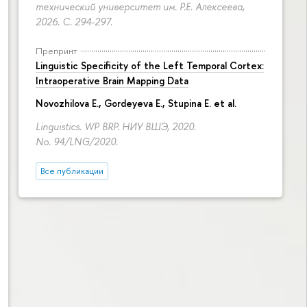
технический университет им. Р.Е. Алексеева,
2026.
С. 294-297.
Препринт
Linguistic Specificity of the Left Temporal Cortex:
Intraoperative Brain Mapping Data
Novozhilova E.
,
Gordeyeva E.
,
Stupina E.
et al.
Linguistics. WP BRP. НИУ ВШЭ, 2020.
No. 94/LNG/2020.
Все публикации