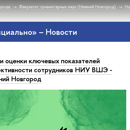
ороде
Факультет гуманитарных наук (Нижний Новгород)
Но
ициально» – Новости
и оценки ключевых показателей
ктивности сотрудников НИУ ВШЭ -
ий Новгород