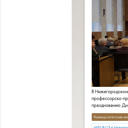
В Нижегородском
профессорско-пр
празднованию Дн
Университетская жи
НИУ ВШЭ в Нижнем