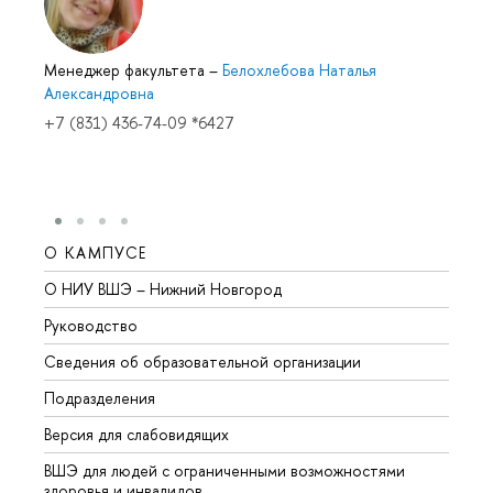
Менеджер факультета
–
Белохлебова Наталья
Александровна
+7 (831) 436-74-09 *6427
О КАМПУСЕ
ОБР
О НИУ ВШЭ – Нижний Новгород
Бакал
Руководство
Магис
Сведения об образовательной организации
Второ
Подразделения
Высше
Версия для слабовидящих
Курсы
ВШЭ для людей с ограниченными возможностями
Профе
здоровья и инвалидов