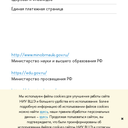
Регио
Единая платежная страница
Языко
Выпус
Обрат
http://www.minobrnauki.gov.ru/
Министерство науки и высшего образования РФ
https://edu.gov.ru/
Министерство просвещения РФ
https://elearning.hse.ru/mooc
Массовые открытые онлайн-курсы
Мы используем файлы cookies для улучшения работы сайта
НИУ ВШЭ и большего удобства его использования. Более
подробную информацию об использовании файлов cookies
можно найти
здесь
, наши правила обработки персональных
данных –
здесь
. Продолжая пользоваться сайтом, вы
© НИУ ВШЭ 1993–2026
Адреса и контакты
Условия
✖
подтверждаете, что были проинформированы об
использования материалов
Политика конфиденциальности
использовании файлов cookies сайтом НИУ ВШЭ и согласны
Карта сайта