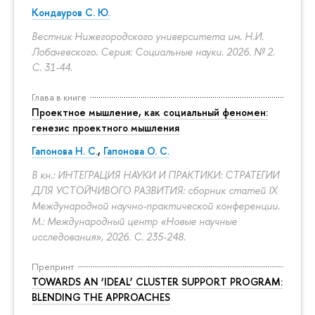
Кондауров С. Ю.
Вестник Нижегородского университета им. Н.И.
Лобачевского. Серия: Социальные науки. 2026. № 2.
С. 31-44.
Глава в книге
Проектное мышление, как социальный феномен:
генезис проектного мышления
Гапонова Н. С.
,
Гапонова О. С.
В кн.: ИНТЕГРАЦИЯ НАУКИ И ПРАКТИКИ: СТРАТЕГИИ
ДЛЯ УСТОЙЧИВОГО РАЗВИТИЯ: сборник статей IX
Международной научно-практической конференции.
М.: Международный центр «Новые научные
исследования», 2026.
С. 235-248.
Препринт
TOWARDS AN ‘IDEAL’ CLUSTER SUPPORT PROGRAM:
BLENDING THE APPROACHES