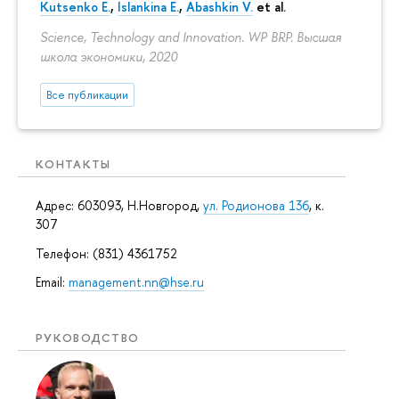
Kutsenko E.
,
Islankina E.
,
Abashkin V.
et al.
Science, Technology and Innovation. WP BRP. Высшая
школа экономики, 2020
Все публикации
КОНТАКТЫ
Адрес: 603093, Н.Новгород,
ул. Родионова 136
, к.
307
Телефон: (831) 4361752
Email:
management.nn@hse.ru
РУКОВОДСТВО