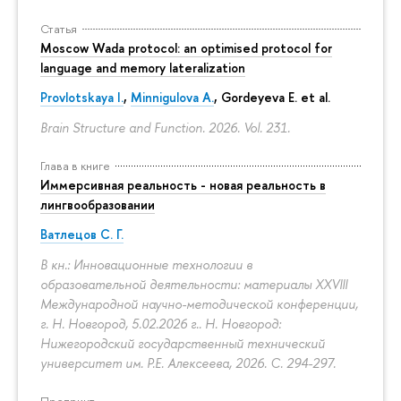
Статья
Moscow Wada protocol: an optimised protocol for
language and memory lateralization
Provlotskaya I.
,
Minnigulova A.
, Gordeyeva E. et al.
Brain Structure and Function. 2026. Vol. 231.
Глава в книге
Иммерсивная реальность - новая реальность в
лингвообразовании
Ватлецов С. Г.
В кн.: Инновационные технологии в
образовательной деятельности: материалы XXVIII
Международной научно-методической конференции,
г. Н. Новгород, 5.02.2026 г.. Н. Новгород:
Нижегородский государственный технический
университет им. Р.Е. Алексеева, 2026.
С. 294-297.
Препринт