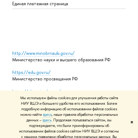
Единая платежная страница
Языко
Выпус
Обрат
http://www.minobrnauki.gov.ru/
Министерство науки и высшего образования РФ
https://edu.gov.ru/
Министерство просвещения РФ
https://elearning.hse.ru/mooc
Массовые открытые онлайн-курсы
Мы используем файлы cookies для улучшения работы сайта
НИУ ВШЭ и большего удобства его использования. Более
подробную информацию об использовании файлов cookies
можно найти
здесь
, наши правила обработки персональных
© НИУ ВШЭ 1993–2026
Адреса и контакты
Условия
данных –
здесь
. Продолжая пользоваться сайтом, вы
✖
подтверждаете, что были проинформированы об
использования материалов
Политика конфиденциальности
использовании файлов cookies сайтом НИУ ВШЭ и согласны
Карта сайта
с нашими правилами обработки персональных данных. Вы