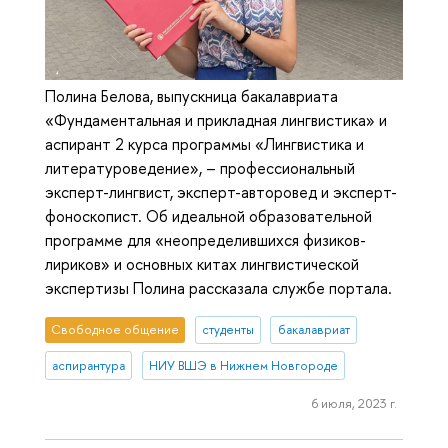
Полина Белова, выпускница бакалавриата
«Фундаментальная и прикладная лингвистика» и
аспирант 2 курса программы «Лингвистика и
литературоведение», – профессиональный
эксперт-лингвист, эксперт-авторовед и эксперт-
фоноскопист. Об идеальной образовательной
программе для «неопределившихся физиков-
лириков» и основных китах лингвистической
экспертизы Полина рассказала службе портала.
Свободное общение
студенты
бакалавриат
аспирантура
НИУ ВШЭ в Нижнем Новгороде
6 июля, 2023 г.