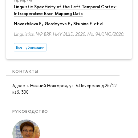
Linguistic Specificity of the Left Temporal Cortex:
Intraoperative Brain Mapping Data
Novozhilova E.
,
Gordeyeva E.
,
Stupina E.
et al.
Linguistics. WP BRP. НИУ ВШЭ, 2020. No. 94/LNG/2020.
Все публикации
КОНТАКТЫ
Адрес: г. Нижний Новгород, ул. Б.Печерская д.25/12
каб. 308
РУКОВОДСТВО