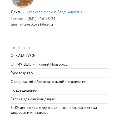
Декан
–
Цветкова Марина Владимировна
Телефон: (831) 416-98-24
Email:
mtsvetkova@hse.ru
О КАМПУСЕ
ОБР
О НИУ ВШЭ – Нижний Новгород
Бакал
Руководство
Магис
Сведения об образовательной организации
Второ
Подразделения
Высше
Версия для слабовидящих
Курсы
ВШЭ для людей с ограниченными возможностями
Профе
здоровья и инвалидов
Регио