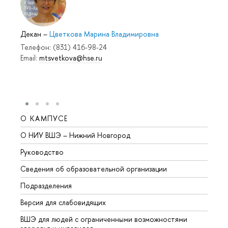
Декан
–
Цветкова Марина Владимировна
Телефон: (831) 416-98-24
Email:
mtsvetkova@hse.ru
О КАМПУСЕ
ОБР
О НИУ ВШЭ – Нижний Новгород
Бакал
Руководство
Магис
Сведения об образовательной организации
Второ
Подразделения
Высше
Версия для слабовидящих
Курсы
ВШЭ для людей с ограниченными возможностями
Профе