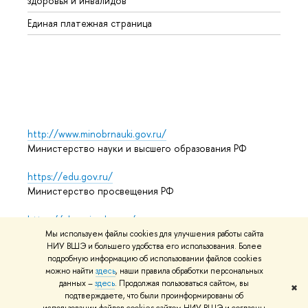
здоровья и инвалидов
Регио
Единая платежная страница
Языко
Выпус
Обрат
http://www.minobrnauki.gov.ru/
Министерство науки и высшего образования РФ
https://edu.gov.ru/
Министерство просвещения РФ
https://elearning.hse.ru/mooc
Массовые открытые онлайн-курсы
Мы используем файлы cookies для улучшения работы сайта
НИУ ВШЭ и большего удобства его использования. Более
подробную информацию об использовании файлов cookies
можно найти
здесь
, наши правила обработки персональных
© НИУ ВШЭ 1993–2026
Адреса и контакты
Условия
данных –
здесь
. Продолжая пользоваться сайтом, вы
✖
подтверждаете, что были проинформированы об
использования материалов
Политика конфиденциальности