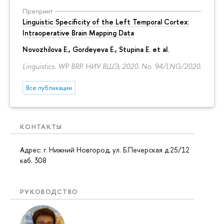
Препринт
Linguistic Specificity of the Left Temporal Cortex:
Intraoperative Brain Mapping Data
Novozhilova E.
,
Gordeyeva E.
,
Stupina E.
et al.
Linguistics. WP BRP. НИУ ВШЭ, 2020. No. 94/LNG/2020.
Все публикации
КОНТАКТЫ
Адрес: г. Нижний Новгород, ул. Б.Печерская д.25/12
каб. 308
РУКОВОДСТВО