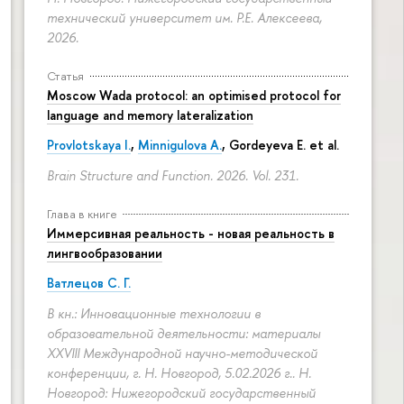
технический университет им. Р.Е. Алексеева,
2026.
Статья
Moscow Wada protocol: an optimised protocol for
language and memory lateralization
Provlotskaya I.
,
Minnigulova A.
, Gordeyeva E. et al.
Brain Structure and Function. 2026. Vol. 231.
Глава в книге
Иммерсивная реальность - новая реальность в
лингвообразовании
Ватлецов С. Г.
В кн.: Инновационные технологии в
образовательной деятельности: материалы
XXVIII Международной научно-методической
конференции, г. Н. Новгород, 5.02.2026 г.. Н.
Новгород: Нижегородский государственный