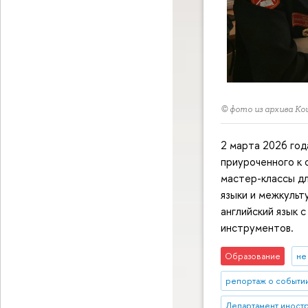
© фото из архива Ко
2 марта 2026 год
приуроченного к 
мастер-классы д
языки и межкульт
английский язык 
инструментов.
Образование
не
репортаж о событи
Департамент иност