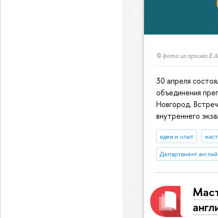
© фото из архива Е.А
30 апреля состо
объединения пре
Новгород. Встреч
внутреннего экза
идеи и опыт
маст
Департамент англий
Маст
англ