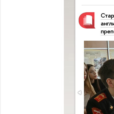
Стар
англ
преп