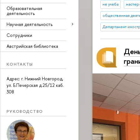
не учеба
мастер
Образовательная
деятельность
общественная деят
Научная деятельность
Департамент иност
Сотрудники
Австрийская библиотека
День
гран
КОНТАКТЫ
Адрес: г. Нижний Новгород,
ул. Б.Печерская д.25/12 каб.
308
РУКОВОДСТВО