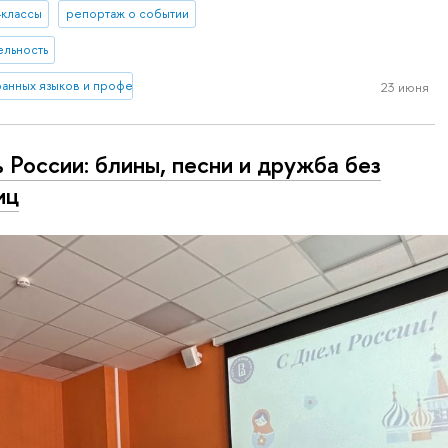
-классы
репортаж о событии
ельность
ранных языков и профессиональной коммуникации
23 июня
 России: блины, песни и дружба без
иц