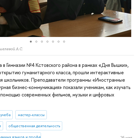
шелевой А.С.
а в Гимназии №4 Кстовского района в рамках «Дня Вышки»,
открытию гуманитарного класса, прошли интерактивные
ля школьников. Преподаватели программы «Иностранные
урная бизнес-коммуникация» показали ученикам, как изучать
с помощью современных фильмов, музыки и цифровых
 учеба
мастер-классы
и
общественная деятельность
ранных языков и профессиональной коммуникации
26 мая