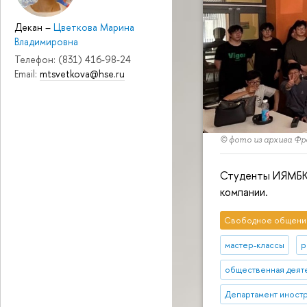
Декан
–
Цветкова Марина
Владимировна
Телефон: (831) 416-98-24
Email:
mtsvetkova@hse.ru
© фото из архива Фро
Студенты ИЯМБК 
компании.
Свободное общени
мастер-классы
р
общественная деят
Департамент иност