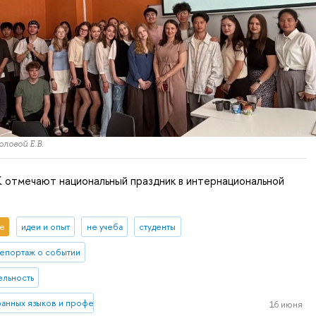
ловой Е.В.
отмечают национальный праздник в интернациональной
е
идеи и опыт
не учеба
студенты
епортаж о событии
ельность
ранных языков и профессиональной коммуникации
16 июня