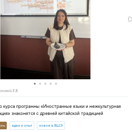
ловой Е.В.
о курса программы «Иностранные языки и межкультурная
ция» знакомятся с древней китайской традицией
знь
идеи и опыт
новое в ВШЭ