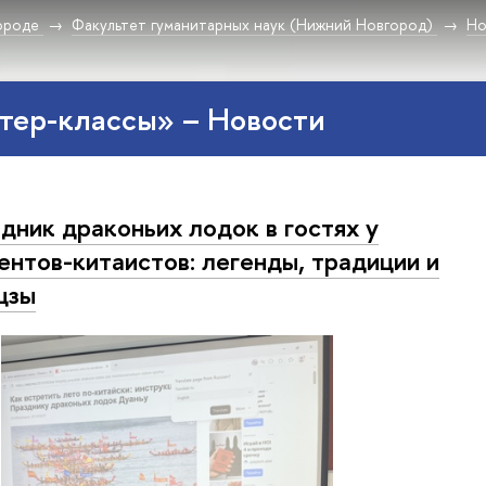
ороде
Факультет гуманитарных наук (Нижний Новгород)
Но
тер-классы» – Новости
дник драконьих лодок в гостях у
ентов-китаистов: легенды, традиции и
цзы