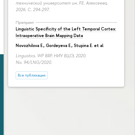
технический университет им. Р.Е. Алексеева,
2026.
С. 294-297.
Препринт
Linguistic Specificity of the Left Temporal Cortex:
Intraoperative Brain Mapping Data
Novozhilova E.
,
Gordeyeva E.
,
Stupina E.
et al.
Linguistics. WP BRP. НИУ ВШЭ, 2020.
No. 94/LNG/2020.
Все публикации