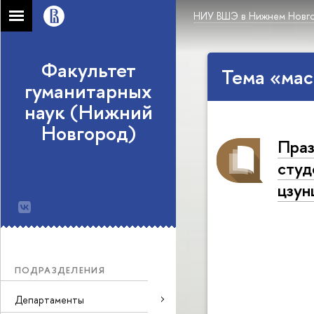
НИУ ВШЭ в Нижнем Новг
Факультет
Тема «мас
гуманитарных
наук (Нижний
Новгород)
Праз
студ
цзун
ПОДРАЗДЕЛЕНИЯ
Департаменты