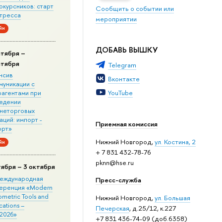
окурсников: старт
Сообщить о событии или
стресса
мероприятии
йн
ДОБАВЬ ВЫШКУ
нтября –
нтября
Telegram
нсив
Вконтакте
муникации с
YouTube
рагентами при
едении
неторговых
ций: импорт -
Приемная комиссия
орт»
Нижний Новгород,
ул. Костина, 2
йн
+ 7 831 432-78-76
pknn@hse.ru
тября – 3 октября
 Международная
Пресс-служба
еренция «Modern
metric Tools and
Нижний Новгород,
ул. Большая
cations –
Печерская
, д.25/12, к.227
2026»
+7 831 436-74-09 (доб.6358)