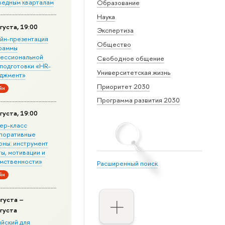
ведным кварталам
Образование
Наука
густа, 19:00
Экспертиза
йн-презентация
Общество
раммы
ессиональной
Свободное общение
подготовки «HR-
Университетская жизнь
джмент»
Приоритет 2030
йн
Программа развития 2030
густа, 19:00
ер-класс
поративные
оны: инструмент
ы, мотивации и
мственности»
Расширенный поиск
йн
вгуста –
вгуста
ийский для