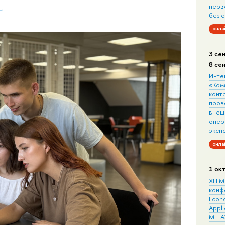
перв
без 
онла
3 се
8 се
Инте
«Ком
конт
пров
внеш
опера
эксп
онла
1 ок
XIII
конф
Econo
Appli
META