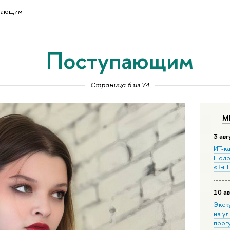
пающим
Поступающим
Страница 6 из 74
М
3 авг
ИТ-ка
Подр
«ВыШ
10 ав
Экск
на ул
прог