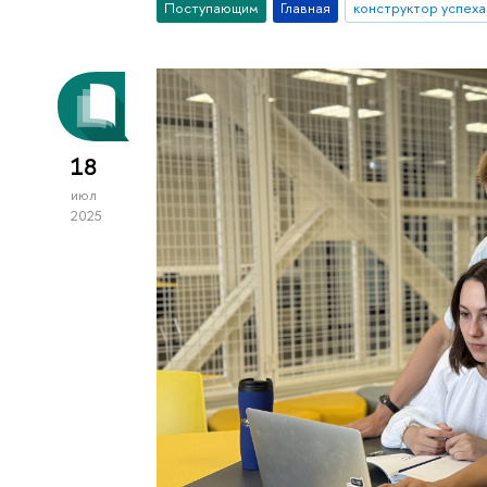
Поступающим
Главная
конструктор успеха
18
июл
2025