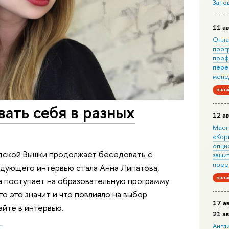
Запо
11 ав
Онла
прог
проф
пере
мене
онла
вать себя в разных
12 ав
Маст
«Кор
опци
дской Вышки продолжает беседовать с
защит
прее
едующего интервью стала Анна Липатова,
онла
 поступает на образовательную программу
о это значит и что повлияло на выбор
17 а
айте в интервью.
21 а
Англ