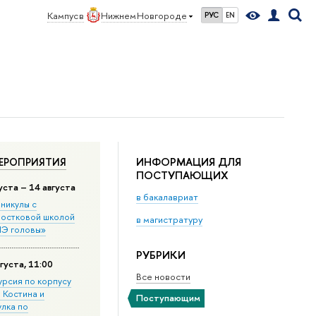
Кампус в
Нижнем Новгороде
РУС
EN
ИНФОРМАЦИЯ ДЛЯ
ЕРОПРИЯТИЯ
ПОСТУПАЮЩИХ
уста – 14 августа
в бакалавриат
никулы с
остковой школой
в магистратуру
Э головы»
РУБРИКИ
густа, 11:00
Все новости
урсия по корпусу
. Костина и
Поступающим
улка по