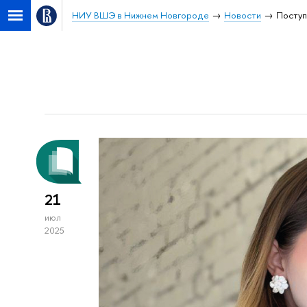
НИУ ВШЭ в Нижнем Новгороде
Новости
Посту
21
июл
2025