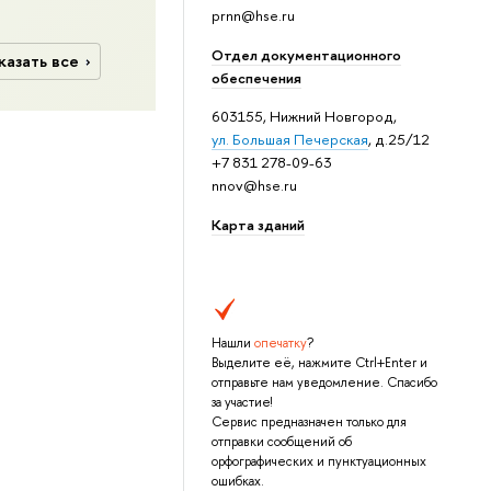
prnn@hse.ru
Отдел документационного
казать все
обеспечения
603155, Нижний Новгород,
ул. Большая Печерская
, д.25/12
+7 831 278-09-63
nnov@hse.ru
Карта зданий
Нашли
опечатку
?
Выделите её, нажмите Ctrl+Enter и
отправьте нам уведомление. Спасибо
за участие!
Сервис предназначен только для
отправки сообщений об
орфографических и пунктуационных
ошибках.