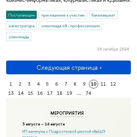
Поступающим
приглашение к участию
бакалавриат
магистратура
олимпиада «Я - профессионал»
олимпиады
24 октября 2024
Следующая страница
1
2
3
4
5
6
7
8
9
10
11
12
13
14
15
16
17
18
19
...
74
МЕРОПРИЯТИЯ
3 августа – 14 августа
ИТ-каникулы с Подростковой школой «ВыШЭ
головы»